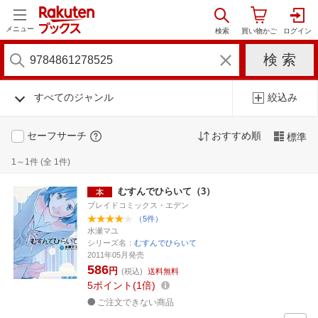
メニュー
すべてのジャンル
絞込み
セーフサーチ
おすすめ順
標準
1～1件 (全 1件)
むすんでひらいて（3）
ブレイドコミックス・エデン
（5件）
水瀬マユ
シリーズ名：
むすんでひらいて
2011年05月発売
586
円
(税込)
送料無料
5
ポイント
1倍
ご注文できない商品