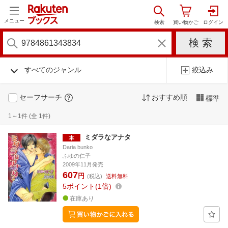
メニュー
すべてのジャンル
絞込み
セーフサーチ
おすすめ順
標準
1～1件 (全 1件)
ミダラなアナタ
Daria bunko
ふゆの仁子
2009年11月発売
607
円
(税込)
送料無料
5
ポイント
1倍
在庫あり