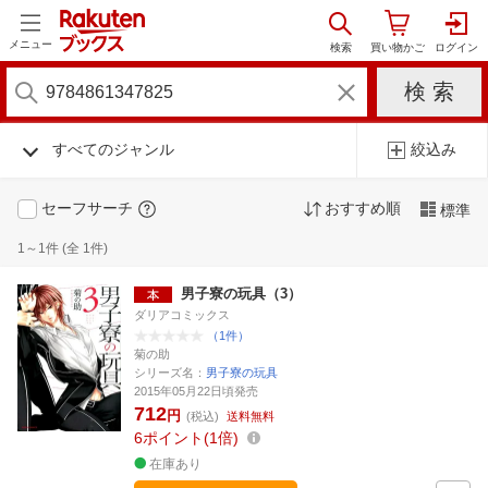
メニュー
すべてのジャンル
絞込み
セーフサーチ
おすすめ順
標準
1～1件 (全 1件)
男子寮の玩具（3）
ダリアコミックス
（1件）
菊の助
シリーズ名：
男子寮の玩具
2015年05月22日頃発売
712
円
(税込)
送料無料
6
ポイント
1倍
在庫あり