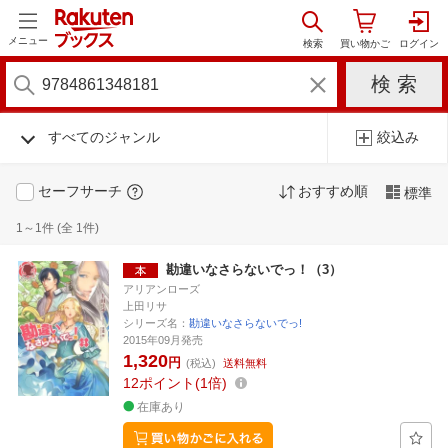
メニュー
すべてのジャンル
絞込み
セーフサーチ
おすすめ順
標準
1～1件 (全 1件)
勘違いなさらないでっ！（3）
アリアンローズ
上田リサ
シリーズ名：
勘違いなさらないでっ!
2015年09月発売
1,320
円
(税込)
送料無料
12
ポイント
1倍
在庫あり