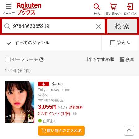
メニュー
すべてのジャンル
絞込み
セーフサーチ
おすすめ順
標準
1～1件 (全 1件)
Karen
Tokyo news mook
佐藤佑一
2016年10月発売
3,055
円
(税込)
送料無料
27
ポイント
1倍
在庫あり