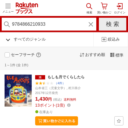
メニュー
すべてのジャンル
絞込み
セーフサーチ
おすすめ順
標準
1～1件 (全 1件)
もしも月でくらしたら
（4件）
山本省三（児童文学）, 村川恭介
2017年12月発売
1,430
円
(税込)
送料無料
13
ポイント
1倍
在庫あり