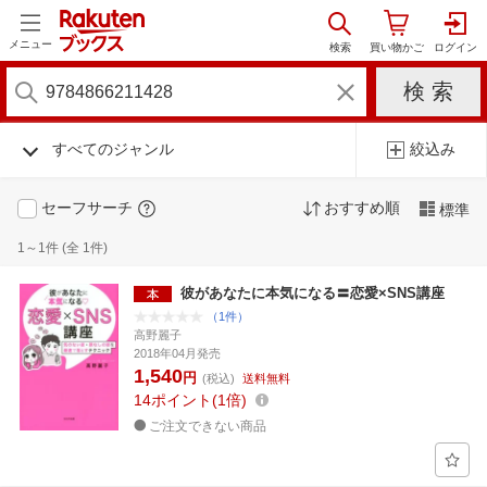
メニュー
すべてのジャンル
絞込み
セーフサーチ
おすすめ順
標準
1～1件 (全 1件)
彼があなたに本気になる〓恋愛×SNS講座
（1件）
高野麗子
2018年04月発売
1,540
円
(税込)
送料無料
14
ポイント
1倍
ご注文できない商品