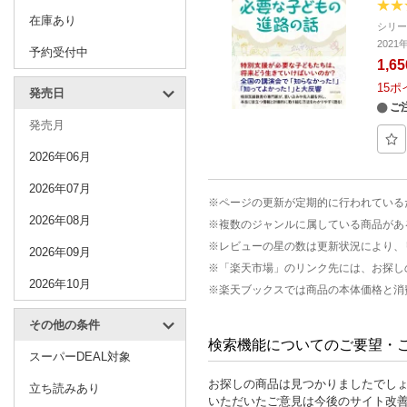
在庫あり
シリ
2021
予約受付中
1,6
15
ポ
発売日
ご
発売月
2026年06月
2026年07月
※ページの更新が定期的に行われている
2026年08月
※複数のジャンルに属している商品があ
※レビューの星の数は更新状況により、
2026年09月
※「楽天市場」のリンク先には、お探し
2026年10月
※楽天ブックスでは商品の本体価格と消
その他の条件
検索機能についてのご要望・
スーパーDEAL対象
お探しの商品は見つかりましたでし
立ち読みあり
いただいたご意見は今後のサイト改