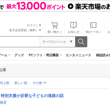
ログイン
楽天会員登録（無料）
買い物かご
お知らせ
Myクーポン
すべてのジャンル
ゲーム
グッズ
PCソフト・周辺機器
エンタメニュース
雑誌読み
結果
売上順
新しい順
その他
特別支援が必要な子どもの進路の話
 康彦