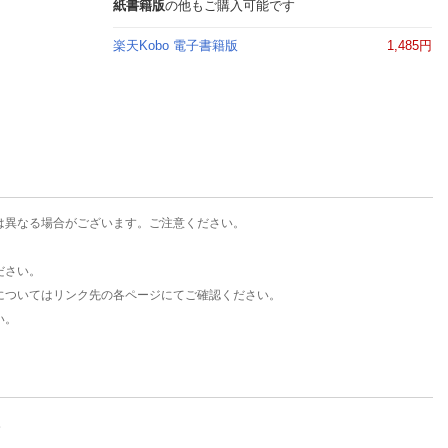
楽天チケット
紙書籍版
の他もご購入可能です
エンタメニュース
楽天Kobo 電子書籍版
1,485円
推し楽
は異なる場合がございます。ご注意ください。
ださい。
についてはリンク先の各ページにてご確認ください。
い。
。