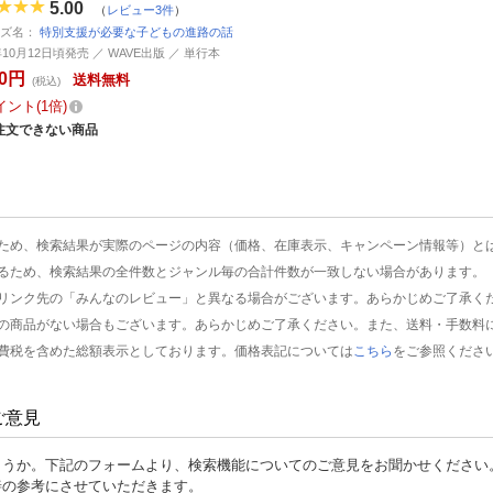
5.00
（
レビュー3件
）
ーズ名：
特別支援が必要な子どもの進路の話
年10月12日頃発売 ／ WAVE出版 ／ 単行本
50円
送料無料
(税込)
イント
1倍
注文できない商品
ため、検索結果が実際のページの内容（価格、在庫表示、キャンペーン情報等）と
るため、検索結果の全件数とジャンル毎の合計件数が一致しない場合があります。
リンク先の「みんなのレビュー」と異なる場合がございます。あらかじめご了承く
の商品がない場合もございます。あらかじめご了承ください。また、送料・手数料
費税を含めた総額表示としております。価格表記については
こちら
をご参照くださ
ご意見
ょうか。下記のフォームより、検索機能についてのご意見をお聞かせください
善の参考にさせていただきます。