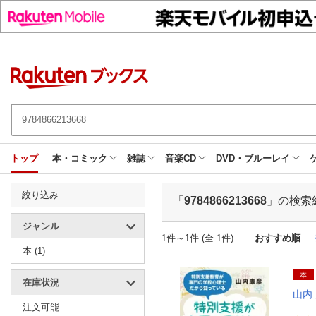
トップ
本・コミック
雑誌
音楽CD
DVD・ブルーレイ
絞り込み
「
9784866213668
」の検索
ジャンル
1件～1件 (全 1件)
おすすめ順
本 (1)
本
在庫状況
山内
注文可能