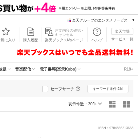
楽天グループのエンタメサービス
本/ゲーム/CD/DVD
注文内容の確認・
楽天市場
キャンセル
楽天ブックス
サービス一覧
お気に入り
購入履歴
楽天ブックスMyページ
ヘルプ
電子書籍
楽天Kobo
雑誌読み放題
楽天マガジン
放題
音楽配信
電子書籍(楽天Kobo)
R18+
音楽配信
楽天ミュージック
動画配信
セーフサーチ
キーワード条件追加
楽天TV
動画配信ガイド
表示件数：
30件
Rakuten PLAY
無料テレビ
Rチャンネル
ISBN：9784866213668
チケット