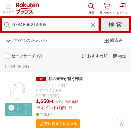
メニュー
すべてのジャンル
絞込み
セーフサーチ
おすすめ順
標準
1～1件 (全 1件)
私の未来が整う部屋
（1件）
レブランクかおり
2022年11月発売
1,650
円
(税込)
送料無料
15
ポイント
1倍
在庫あり