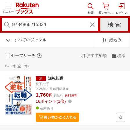
メニュー
すべてのジャンル
絞込み
セーフサーチ
おすすめ順
標準
1～1件 (全 1件)
逆転転職
松下 公子
2025年10月10日頃発売
1,760
円
(税込)
送料無料
16
ポイント
1倍
在庫あり