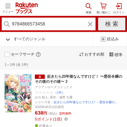
メニュー
すべてのジャンル
絞込み
セーフサーチ
おすすめ順
標準
1～1件 (全 1件)
起きたら20年後なんですけど！ 〜悪役令嬢の
その後のその後〜 2
アリアンローズコミックス
（1件）
おの 秋人, 原作：遠野 九重
シリーズ名：
起きたら20年後なんですけど! ～悪役令嬢の…
2020年06月12日発売
638
円
(税込)
送料無料
5
ポイント
1倍
在庫あり