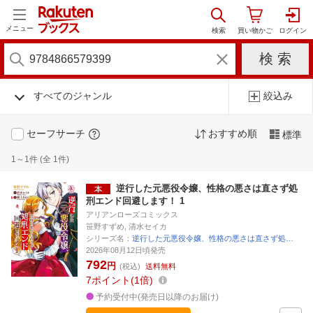
メニュー
すべてのジャンル
絞込み
セーフサーチ
おすすめ順
標準
1～1件 (全 1件)
逆行した元悪役令嬢、性格の悪さは直さず処
刑エンド回避します！ 1
アリアンローズコミックス
笹野すずめ, 清水セイカ
シリーズ名：
逆行した元悪役令嬢、性格の悪さは直さず処…
2026年08月12日頃発売
792
円
(税込)
送料無料
7
ポイント
1倍
予約受付中(発売日以降のお届け)