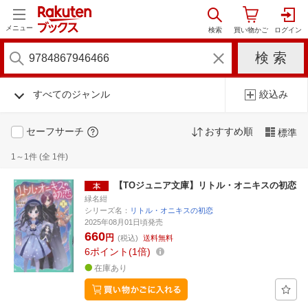
メニュー
すべてのジャンル
絞込み
セーフサーチ
おすすめ順
標準
1～1件 (全 1件)
【TOジュニア文庫】リトル・オニキスの初恋
緑名紺
シリーズ名：
リトル・オニキスの初恋
2025年08月01日頃発売
660
円
(税込)
送料無料
6
ポイント
1倍
在庫あり