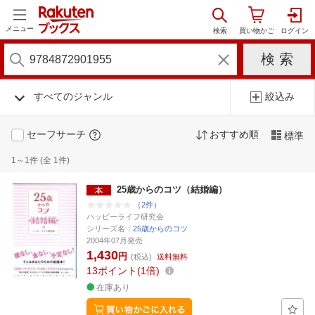
メニュー
すべてのジャンル
絞込み
セーフサーチ
おすすめ順
標準
1～1件 (全 1件)
25歳からのコツ（結婚編）
（2件）
ハッピーライフ研究会
シリーズ名：
25歳からのコツ
2004年07月発売
1,430
円
(税込)
送料無料
13
ポイント
1倍
在庫あり