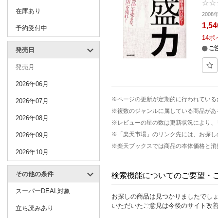
在庫あり
2008
1,5
予約受付中
14
ポ
ご
発売日
発売月
2026年06月
※ページの更新が定期的に行われている
2026年07月
※複数のジャンルに属している商品があ
2026年08月
※レビューの星の数は更新状況により、
※「楽天市場」のリンク先には、お探し
2026年09月
※楽天ブックスでは商品の本体価格と消
2026年10月
その他の条件
検索機能についてのご要望・
スーパーDEAL対象
お探しの商品は見つかりましたでし
いただいたご意見は今後のサイト改
立ち読みあり