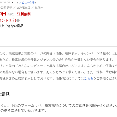
-
（
レビュー1件
）
年03月発売 ／ WAVE出版 ／ 単行本
40円
送料無料
(税込)
イント
1倍
注文できない商品
ため、検索結果が実際のページの内容（価格、在庫表示、キャンペーン情報等）と
るため、検索結果の全件数とジャンル毎の合計件数が一致しない場合があります。
リンク先の「みんなのレビュー」と異なる場合がございます。あらかじめご了承く
の商品がない場合もございます。あらかじめご了承ください。また、送料・手数料
費税を含めた総額表示としております。価格表記については
こちら
をご参照くださ
ご意見
ょうか。下記のフォームより、検索機能についてのご意見をお聞かせください
善の参考にさせていただきます。