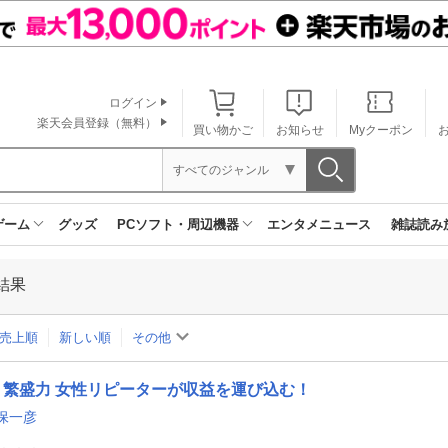
ログイン
楽天会員登録（無料）
買い物かご
お知らせ
Myクーポン
すべてのジャンル
ゲーム
グッズ
PCソフト・周辺機器
エンタメニュース
雑誌読み
結果
売上順
新しい順
その他
繁盛力 女性リピーターが収益を運び込む！
保一彦