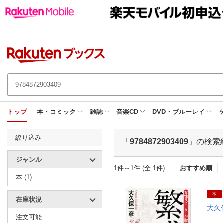
トップ
本・コミック
雑誌
音楽CD
DVD・ブルーレイ
絞り込み
「
9784872903409
」の検索
ジャンル
1件～1件 (全 1件)
おすすめ順
本 (1)
本
在庫状況
大久
注文可能