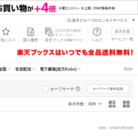
楽天グループのエンタメサービス
本/ゲーム/CD/DVD
注文内容の確認・
楽天市場
キャンセル
楽天ブックス
サービス一覧
お気に入り
購入履歴
楽天ブックスMyページ
ヘルプ
電子書籍
楽天Kobo
雑誌読み放題
楽天マガジン
放題
音楽配信
電子書籍(楽天Kobo)
R18+
音楽配信
楽天ミュージック
動画配信
セーフサーチ
キーワード条件追加
楽天TV
動画配信ガイド
表示件数：
30件
Rakuten PLAY
無料テレビ
Rチャンネル
ISBN：9784872903409
チケット