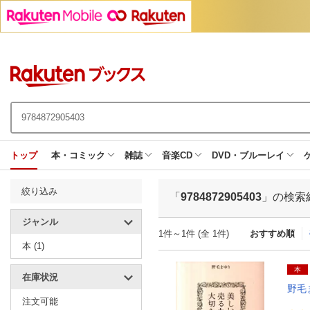
トップ
本・コミック
雑誌
音楽CD
DVD・ブルーレイ
絞り込み
「
9784872905403
」の検索
ジャンル
1件～1件 (全 1件)
おすすめ順
本 (1)
本
在庫状況
野毛
注文可能