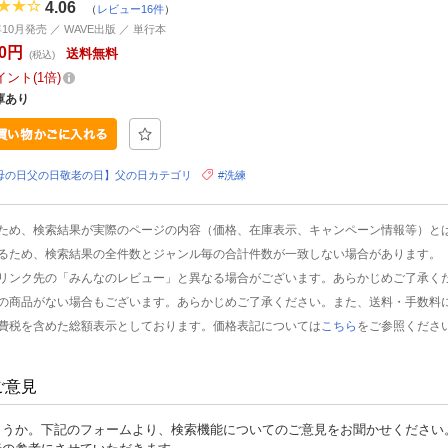
4.06
（
レビュー16件
）
年10月発売 ／ WAVE出版 ／ 単行本
30円
送料無料
(税込)
イント
1倍
庫あり
母の日父の日敬老の日】父の日カテゴリ
#洗練
ため、検索結果が実際のページの内容（価格、在庫表示、キャンペーン情報等）と
るため、検索結果の全件数とジャンル毎の合計件数が一致しない場合があります。
リンク先の「みんなのレビュー」と異なる場合がございます。あらかじめご了承く
の商品がない場合もございます。あらかじめご了承ください。また、送料・手数料
費税を含めた総額表示としております。価格表記については
こちら
をご参照くださ
ご意見
ょうか。下記のフォームより、検索機能についてのご意見をお聞かせください