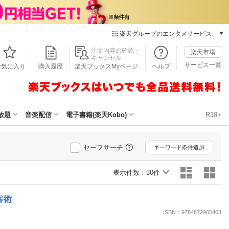
楽天グループのエンタメサービス
本/ゲーム/CD/DVD
注文内容の確認・
楽天市場
キャンセル
楽天ブックス
サービス一覧
お気に入り
購入履歴
楽天ブックスMyページ
ヘルプ
電子書籍
楽天Kobo
雑誌読み放題
楽天マガジン
放題
音楽配信
電子書籍(楽天Kobo)
R18+
音楽配信
楽天ミュージック
動画配信
セーフサーチ
キーワード条件追加
楽天TV
動画配信ガイド
表示件数：
30件
Rakuten PLAY
無料テレビ
客術
Rチャンネル
ISBN：9784872905403
チケット