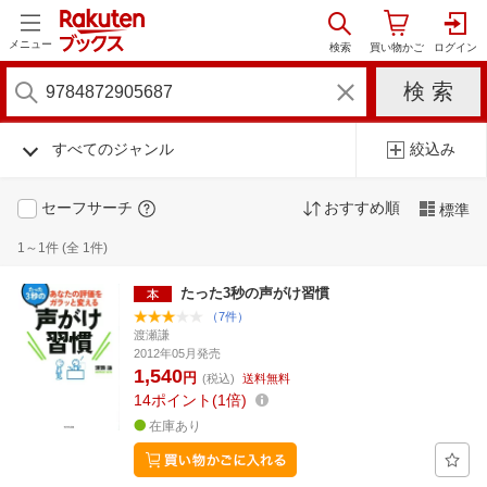
メニュー
すべてのジャンル
絞込み
セーフサーチ
おすすめ順
標準
1～1件 (全 1件)
たった3秒の声がけ習慣
（7件）
渡瀬謙
2012年05月発売
1,540
円
(税込)
送料無料
14
ポイント
1倍
在庫あり