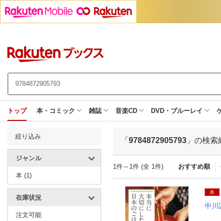
トップ
本・コミック
雑誌
音楽CD
DVD・ブルーレイ
絞り込み
「
9784872905793
」の検索
ジャンル
1件～1件 (全 1件)
おすすめ順
本 (1)
本
在庫状況
中川
注文可能