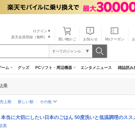
ログイン
楽天会員登録（無料）
買い物かご
お知らせ
Myクーポン
すべてのジャンル
ゲーム
グッズ
PCソフト・周辺機器
エンタメニュース
雑誌読み
結果
売上順
新しい順
その他
本当に大切にしたい日本のごはん 50度洗いと低温調理のスス
誼美