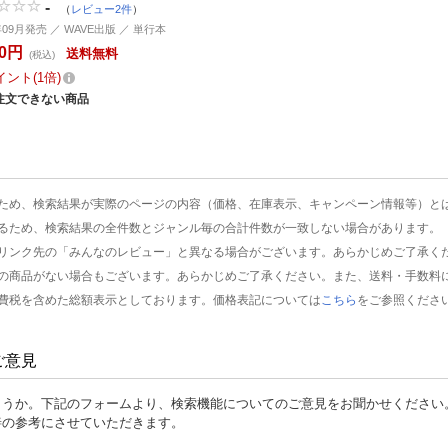
-
（
レビュー2件
）
年09月発売 ／ WAVE出版 ／ 単行本
40円
送料無料
(税込)
イント
1倍
注文できない商品
ため、検索結果が実際のページの内容（価格、在庫表示、キャンペーン情報等）と
るため、検索結果の全件数とジャンル毎の合計件数が一致しない場合があります。
リンク先の「みんなのレビュー」と異なる場合がございます。あらかじめご了承く
の商品がない場合もございます。あらかじめご了承ください。また、送料・手数料
費税を含めた総額表示としております。価格表記については
こちら
をご参照くださ
ご意見
ょうか。下記のフォームより、検索機能についてのご意見をお聞かせください
善の参考にさせていただきます。