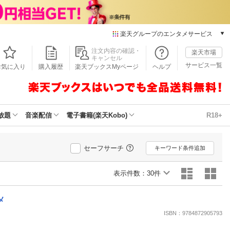
楽天グループのエンタメサービス
本/ゲーム/CD/DVD
注文内容の確認・
楽天市場
キャンセル
楽天ブックス
サービス一覧
お気に入り
購入履歴
楽天ブックスMyページ
ヘルプ
電子書籍
楽天Kobo
雑誌読み放題
楽天マガジン
放題
音楽配信
電子書籍(楽天Kobo)
R18+
音楽配信
楽天ミュージック
動画配信
セーフサーチ
キーワード条件追加
楽天TV
動画配信ガイド
表示件数：
30件
Rakuten PLAY
無料テレビ
メ
Rチャンネル
ISBN：9784872905793
チケット