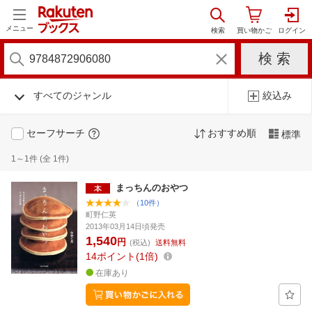
メニュー
すべてのジャンル
絞込み
セーフサーチ
おすすめ順
標準
1～1件 (全 1件)
まっちんのおやつ
（10件）
町野仁英
2013年03月14日頃発売
1,540
円
(税込)
送料無料
14
ポイント
1倍
在庫あり