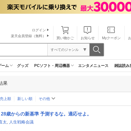
ログイン
楽天会員登録（無料）
買い物かご
お知らせ
Myクーポン
すべてのジャンル
ゲーム
グッズ
PCソフト・周辺機器
エンタメニュース
雑誌読み
結果
売上順
新しい順
その他
28歳からの新基準 予測するな。適応せよ。
直太
,
人生戦略会議