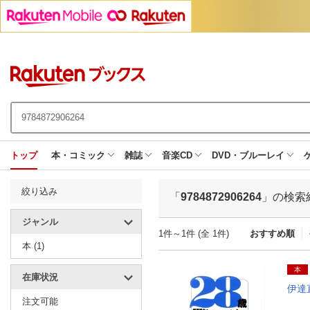
トップ
本・コミック
雑誌
音楽CD
DVD・ブルーレイ
絞り込み
「
9784872906264
」の検索
ジャンル
1件～1件 (全 1件)
おすすめ順
本 (1)
本
在庫状況
伊達
注文可能