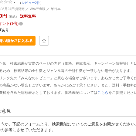
-
（
レビュー2件
）
年08月24日頃発売 ／ WAVE出版 ／ 単行本
40円
送料無料
(税込)
イント
1倍
庫あり
ため、検索結果が実際のページの内容（価格、在庫表示、キャンペーン情報等）と
るため、検索結果の全件数とジャンル毎の合計件数が一致しない場合があります。
リンク先の「みんなのレビュー」と異なる場合がございます。あらかじめご了承く
の商品がない場合もございます。あらかじめご了承ください。また、送料・手数料
費税を含めた総額表示としております。価格表記については
こちら
をご参照くださ
ご意見
ょうか。下記のフォームより、検索機能についてのご意見をお聞かせください
善の参考にさせていただきます。