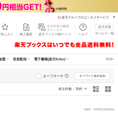
楽天グループのエンタメサービス
本/ゲーム/CD/DVD
注文内容の確認・
楽天市場
キャンセル
楽天ブックス
サービス一覧
お気に入り
購入履歴
楽天ブックスMyページ
ヘルプ
電子書籍
楽天Kobo
雑誌読み放題
楽天マガジン
放題
音楽配信
電子書籍(楽天Kobo)
R18+
音楽配信
楽天ミュージック
動画配信
セーフサーチ
キーワード条件追加
楽天TV
動画配信ガイド
表示件数：
30件
Rakuten PLAY
無料テレビ
Rチャンネル
ISBN：9784872906264
チケット