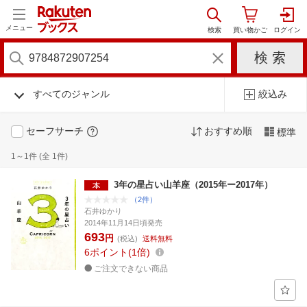
メニュー
すべてのジャンル
絞込み
セーフサーチ
おすすめ順
標準
1～1件 (全 1件)
3年の星占い山羊座（2015年ー2017年）
（2件）
石井ゆかり
2014年11月14日頃発売
693
円
(税込)
送料無料
6
ポイント
1倍
ご注文できない商品