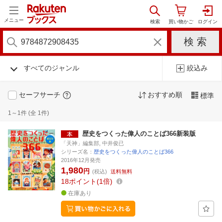
メニュー
すべてのジャンル
絞込み
セーフサーチ
おすすめ順
標準
1～1件 (全 1件)
歴史をつくった偉人のことば366新装版
「天神」編集部, 中井俊已
シリーズ名：
歴史をつくった偉人のことば366
2016年12月発売
1,980
円
(税込)
送料無料
18
ポイント
1倍
在庫あり