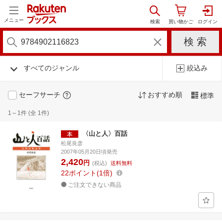
メニュー
すべてのジャンル
絞込み
セーフサーチ
おすすめ順
標準
1～1件 (全 1件)
〈山と人〉百話
松尾良彦
2007年05月20日頃発売
2,420
円
(税込)
送料無料
22
ポイント
1倍
ご注文できない商品