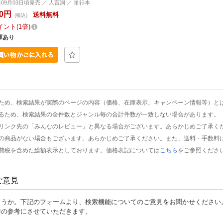
年09月03日頃発売 ／ 人言洞 ／ 単行本
00円
送料無料
(税込)
イント
1倍
庫あり
ため、検索結果が実際のページの内容（価格、在庫表示、キャンペーン情報等）と
るため、検索結果の全件数とジャンル毎の合計件数が一致しない場合があります。
リンク先の「みんなのレビュー」と異なる場合がございます。あらかじめご了承く
の商品がない場合もございます。あらかじめご了承ください。また、送料・手数料
費税を含めた総額表示としております。価格表記については
こちら
をご参照くださ
ご意見
ょうか。下記のフォームより、検索機能についてのご意見をお聞かせください
善の参考にさせていただきます。