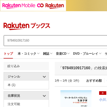
トップ
本・コミック
雑誌
音楽CD
DVD・ブルーレイ
絞り込み
「
9784910917160
」の検索
ジャンル
1件～1件 (全 1件)
おすすめ順
本 (1)
本
在庫状況
小川
注文可能