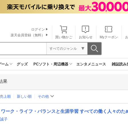
ログイン
楽天会員登録（無料）
買い物かご
お知らせ
Myクーポン
すべてのジャンル
ゲーム
グッズ
PCソフト・周辺機器
エンタメニュース
雑誌読み
結果
売上順
新しい順
その他
ワーク・ライフ・バランスと生涯学習 すべての働く人々のた
 誠子