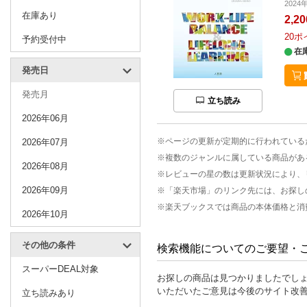
2024
在庫あり
2,2
20
ポ
予約受付中
在
発売日
発売月
立ち読み
2026年06月
※ページの更新が定期的に行われている
2026年07月
※複数のジャンルに属している商品があ
2026年08月
※レビューの星の数は更新状況により、
2026年09月
※「楽天市場」のリンク先には、お探し
※楽天ブックスでは商品の本体価格と消
2026年10月
その他の条件
検索機能についてのご要望・
スーパーDEAL対象
お探しの商品は見つかりましたでし
いただいたご意見は今後のサイト改
立ち読みあり