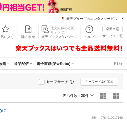
楽天グループのエンタメサービス
本/ゲーム/CD/DVD
注文内容の確認・
楽天市場
キャンセル
楽天ブックス
サービス一覧
お気に入り
購入履歴
楽天ブックスMyページ
ヘルプ
電子書籍
楽天Kobo
雑誌読み放題
楽天マガジン
放題
音楽配信
電子書籍(楽天Kobo)
R18+
音楽配信
楽天ミュージック
動画配信
セーフサーチ
キーワード条件追加
楽天TV
動画配信ガイド
表示件数：
30件
Rakuten PLAY
無料テレビ
めに
Rチャンネル
ISBN：9784910917160
チケット