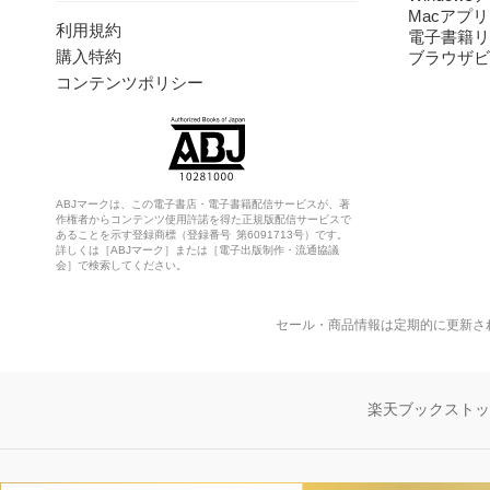
Macアプリ
利用規約
電子書籍リ
購入特約
ブラウザビ
コンテンツポリシー
ABJマークは、この電子書店・電子書籍配信サービスが、著
作権者からコンテンツ使用許諾を得た正規版配信サービスで
あることを示す登録商標（登録番号 第6091713号）です。
詳しくは［ABJマーク］または［電子出版制作・流通協議
会］で検索してください。
セール・商品情報は定期的に更新さ
楽天ブックスト