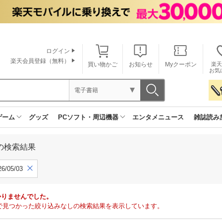
ログイン
楽天会員登録（無料）
買い物かご
お知らせ
Myクーポン
楽天
お気
電子書籍
ゲーム
グッズ
PCソフト・周辺機器
エンタメニュース
雑誌読み
の検索結果
6/05/03
かりませんでした。
 3」で見つかった絞り込みなしの検索結果を表示しています。