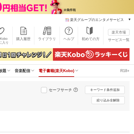
楽天グループのエンタメサービス
電子書籍
楽天市場
楽天Kobo
Kobo
購入履歴
ライブラリ
ヘルプ
初めての方
サービス一覧
本/ゲーム/CD/DVD
に入り
楽天ブックス
雑誌読み放題
楽天マガジン
放題
音楽配信
電子書籍(楽天Kobo)
R18+
音楽配信
楽天ミュージック
動画配信
セーフサーチ
キーワード条件追加
楽天TV
動画配信ガイド
絞り込み全解除
Rakuten PLAY
無料テレビ
Rチャンネル
チケット