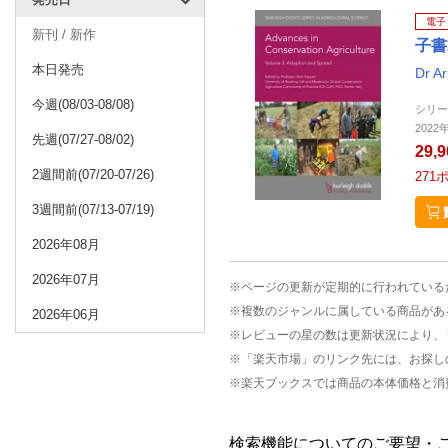
電子
新刊 / 新作
子書
本日発売
Dr Ar
今週(08/03-08/08)
シリー
2022年
先週(07/27-08/02)
29,
2週間前(07/20-07/26)
271
3週間前(07/13-07/19)
2026年08月
2026年07月
※ページの更新が定期的に行われている
※複数のジャンルに属している商品があ
2026年06月
※レビューの星の数は更新状況により、
※「楽天市場」のリンク先には、お探し
※楽天ブックスでは商品の本体価格と消
検索機能についてのご要望・