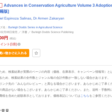
Advances in Conservation Agriculture Volume 3 Adopt
籍版]
iel Espinoza Salinas
,
Dr Armen Zakaryan
ズ名：
Burleigh Dodds Series in Agricultural Science
02月08日発売 ／ 洋書 ／ Burleigh Dodds Science Publishing
900円
(税込)
ポイント
1倍
ため、検索結果が実際のページの内容（価格、在庫表示、キャンペーン情報等）と
るため、検索結果の全件数とジャンル毎の合計件数が一致しない場合があります。
リンク先の「みんなのレビュー」と異なる場合がございます。あらかじめご了承く
の商品がない場合もございます。あらかじめご了承ください。また、送料・手数料
費税を含めた総額表示としております。価格表記については
こちら
をご参照くださ
ご意見