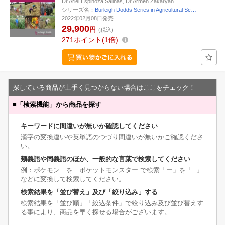
Dr Ariel Espinoza Salinas, Dr Armen Zakaryan
シリーズ名：
Burleigh Dodds Series in Agricultural Sc…
2022年02月08日発売
29,900
円
(税込)
271
ポイント
1倍
探している商品が上手く見つからない場合はここをチェック！
■
「検索機能」から商品を探す
キーワードに間違いが無いか確認してください
漢字の変換違いや英単語のつづり間違いが無いかご確認くださ
い。
類義語や同義語のほか、一般的な言葉で検索してください
例：ポケモン を ポケットモンスター で検索「ー」を「−」
などに変換して検索してください。
検索結果を「並び替え」及び「絞り込み」する
検索結果を「並び順」「絞込条件」で絞り込み及び並び替えす
る事により、商品を早く探せる場合がございます。