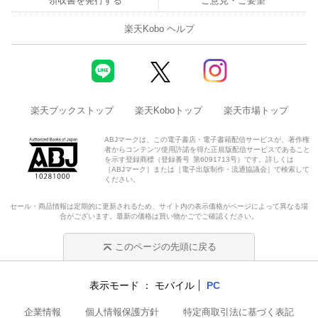
領収書を発行する
ご意見・ご要望
楽天Kobo ヘルプ
楽天ブックストップ
楽天Koboトップ
楽天市場トップ
ABJマークは、この電子書店・電子書籍配信サービスが、著作権
者からコンテンツ使用許諾を得た正規版配信サービスであること
を示す登録商標（登録番号 第6091713号）です。詳しくは
［ABJマーク］または［電子出版制作・流通協議会］で検索して
ください。
セール・商品情報は定期的に更新されるため、サイト内の表示価格がページによって異なる場
合がございます。最新の価格は買い物かごでご確認ください。
このページの先頭に戻る
表示モード
モバイル
PC
企業情報
個人情報保護方針
特定商取引法に基づく表記