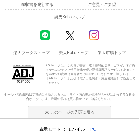
領収書を発行する
ご意見・ご要望
楽天Kobo ヘルプ
楽天ブックストップ
楽天Koboトップ
楽天市場トップ
ABJマークは、この電子書店・電子書籍配信サービスが、著作権
者からコンテンツ使用許諾を得た正規版配信サービスであること
を示す登録商標（登録番号 第6091713号）です。詳しくは
［ABJマーク］または［電子出版制作・流通協議会］で検索して
ください。
セール・商品情報は定期的に更新されるため、サイト内の表示価格がページによって異なる場
合がございます。最新の価格は買い物かごでご確認ください。
このページの先頭に戻る
表示モード
モバイル
PC