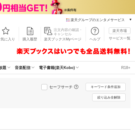
楽天グループのエンタメサービス
本/ゲーム/CD/DVD
注文内容の確認・
楽天市場
キャンセル
楽天ブックス
サービス一覧
お気に入り
購入履歴
楽天ブックスMyページ
ヘルプ
電子書籍
楽天Kobo
雑誌読み放題
楽天マガジン
放題
音楽配信
電子書籍(楽天Kobo)
R18+
音楽配信
楽天ミュージック
動画配信
セーフサーチ
キーワード条件追加
楽天TV
絞り込み全解除
動画配信ガイド
Rakuten PLAY
無料テレビ
Rチャンネル
チケット