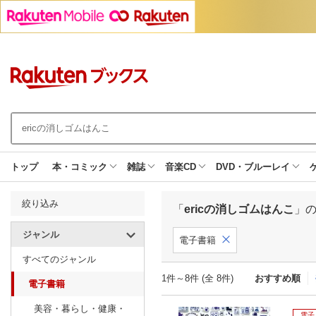
トップ
本・コミック
雑誌
音楽CD
DVD・ブルーレイ
絞り込み
「
ericの消しゴムはんこ
」
ジャンル
電子書籍
すべてのジャンル
1件～8件 (全 8件)
おすすめ順
電子書籍
美容・暮らし・健康・
電子