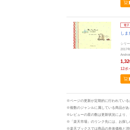
電子
しま
シリー
201
Andr
1,3
12
ポ
※ページの更新が定期的に行われている
※複数のジャンルに属している商品があ
※レビューの星の数は更新状況により、
※「楽天市場」のリンク先には、お探し
※楽天ブックスでは商品の本体価格と消