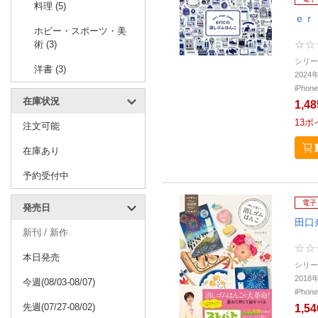
料理 (5)
ｅｒ
ホビー・スポーツ・美
術 (3)
シリー
洋書 (3)
202
iPho
在庫状況
1,4
13
ポ
注文可能
在庫あり
予約受付中
電子
発売日
田口
新刊 / 新作
本日発売
シリー
201
今週(08/03-08/07)
iPho
先週(07/27-08/02)
1,5