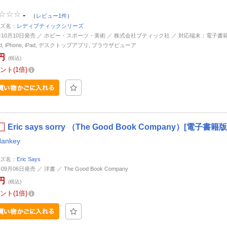
-
（
レビュー1件
）
ズ名：
レディブティックシリーズ
4年10月10日発売 ／ ホビー・スポーツ・美術 ／ 株式会社ブティック社 ／ 対応端末：電子書
oid, iPhone, iPad, デスクトップアプリ, ブラウザビューア
円
(税込)
ント
1倍
Eric says sorry （The Good Book Company）[電子書籍版
Hankey
ズ名：
Eric Says
年09月06日発売 ／ 洋書 ／ The Good Book Company
円
(税込)
ント
1倍