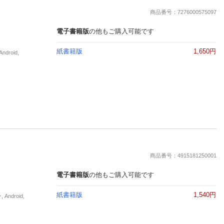
楽天チケット
商品番号：7276000575097
エンタメニュース
推し楽
電子書籍版
の他もご購入可能です
紙書籍版
1,650円
roid,
商品番号：4915181250001
電子書籍版
の他もご購入可能です
紙書籍版
1,540円
droid,