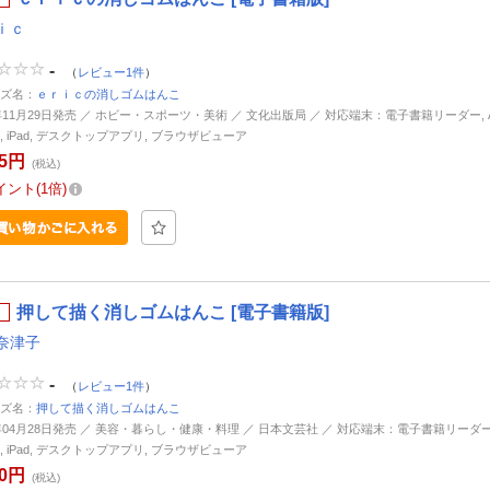
ｉｃ
-
（
レビュー1件
）
ズ名：
ｅｒｉｃの消しゴムはんこ
4年11月29日発売 ／ ホビー・スポーツ・美術 ／ 文化出版局 ／ 対応端末：電子書籍リーダー, And
ne, iPad, デスクトップアプリ, ブラウザビューア
85円
(税込)
イント
1倍
押して描く消しゴムはんこ [電子書籍版]
奈津子
-
（
レビュー1件
）
ズ名：
押して描く消しゴムはんこ
8年04月28日発売 ／ 美容・暮らし・健康・料理 ／ 日本文芸社 ／ 対応端末：電子書籍リーダー, An
ne, iPad, デスクトップアプリ, ブラウザビューア
40円
(税込)