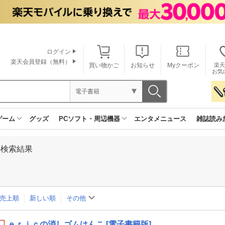
ログイン
楽天会員登録（無料）
買い物かご
お知らせ
Myクーポン
楽天
お気
電子書籍
ゲーム
グッズ
PCソフト・周辺機器
エンタメニュース
雑誌読み
の検索結果
売上順
新しい順
その他
ｅｒｉｃの消しゴムはんこ [電子書籍版]