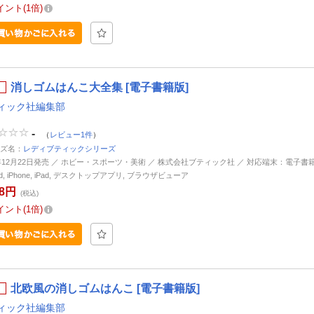
イント
1倍
消しゴムはんこ大全集 [電子書籍版]
ィック社編集部
-
（
レビュー1件
）
ズ名：
レディブティックシリーズ
4年12月22日発売 ／ ホビー・スポーツ・美術 ／ 株式会社ブティック社 ／ 対応端末：電子書
oid, iPhone, iPad, デスクトップアプリ, ブラウザビューア
28円
(税込)
イント
1倍
北欧風の消しゴムはんこ [電子書籍版]
ィック社編集部