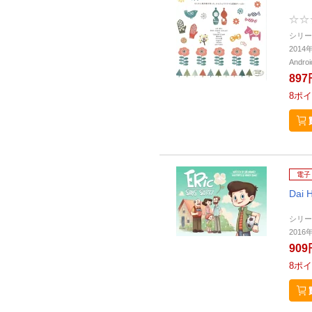
シリー
201
Andr
897
8
ポイ
電子
Dai 
シリー
2016
909
8
ポイ