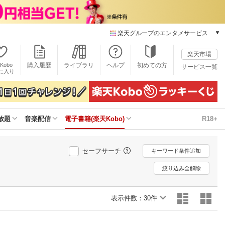
楽天グループのエンタメサービス
電子書籍
楽天市場
楽天Kobo
Kobo
購入履歴
ライブラリ
ヘルプ
初めての方
サービス一覧
本/ゲーム/CD/DVD
に入り
楽天ブックス
雑誌読み放題
楽天マガジン
放題
音楽配信
電子書籍(楽天Kobo)
R18+
音楽配信
楽天ミュージック
動画配信
セーフサーチ
キーワード条件追加
楽天TV
動画配信ガイド
絞り込み全解除
Rakuten PLAY
無料テレビ
表示件数：
30件
Rチャンネル
チケット