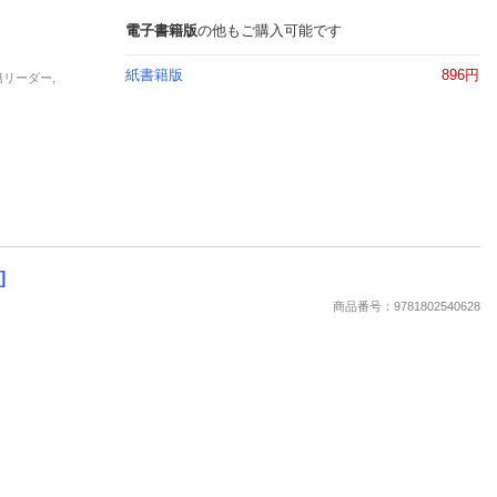
電子書籍版
の他もご購入可能です
紙書籍版
896円
籍リーダー,
]
商品番号：9781802540628