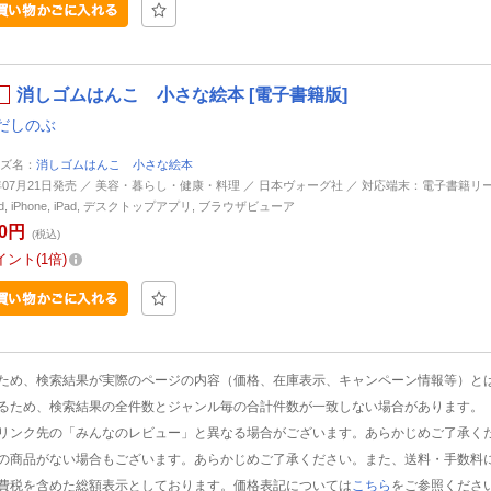
消しゴムはんこ 小さな絵本 [電子書籍版]
だしのぶ
ズ名：
消しゴムはんこ 小さな絵本
7年07月21日発売 ／ 美容・暮らし・健康・料理 ／ 日本ヴォーグ社 ／ 対応端末：電子書籍リ
oid, iPhone, iPad, デスクトップアプリ, ブラウザビューア
20円
(税込)
イント
1倍
ため、検索結果が実際のページの内容（価格、在庫表示、キャンペーン情報等）と
るため、検索結果の全件数とジャンル毎の合計件数が一致しない場合があります。
リンク先の「みんなのレビュー」と異なる場合がございます。あらかじめご了承く
の商品がない場合もございます。あらかじめご了承ください。また、送料・手数料
費税を含めた総額表示としております。価格表記については
こちら
をご参照くださ