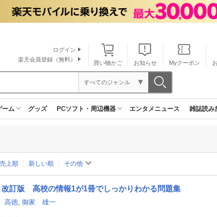
ログイン
楽天会員登録（無料）
買い物かご
お知らせ
Myクーポン
すべてのジャンル
ゲーム
グッズ
PCソフト・周辺機器
エンタメニュース
雑誌読み
売上順
新しい順
その他
改訂版 高校の情報1が1冊でしっかりわかる問題集
 高徳
,
御家 雄一