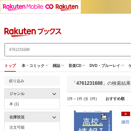
トップ
本・コミック
雑誌
音楽CD
DVD・ブルーレイ
絞り込み
「
4761231688
」の検索結果
ジャンル
1件～1件 (全 1件)
おすすめ順
本 (1)
本
在庫状況
鎌田
注文可能