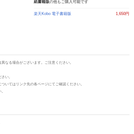
楽天チケット
紙書籍版
の他もご購入可能です
エンタメニュース
楽天Kobo 電子書籍版
1,650円
推し楽
は異なる場合がございます。ご注意ください。
ださい。
についてはリンク先の各ページにてご確認ください。
い。
。