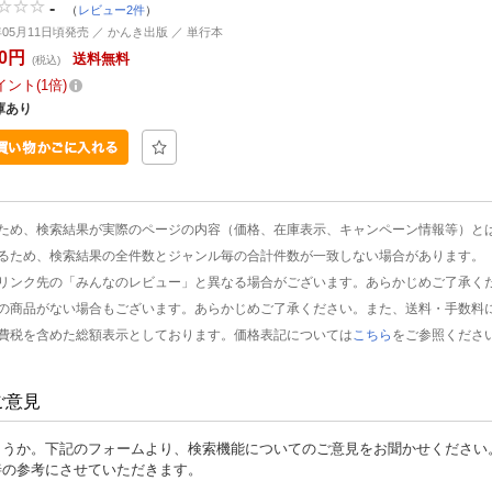
-
（
レビュー2件
）
6年05月11日頃発売 ／ かんき出版 ／ 単行本
50円
送料無料
(税込)
イント
1倍
庫あり
ため、検索結果が実際のページの内容（価格、在庫表示、キャンペーン情報等）と
るため、検索結果の全件数とジャンル毎の合計件数が一致しない場合があります。
リンク先の「みんなのレビュー」と異なる場合がございます。あらかじめご了承く
の商品がない場合もございます。あらかじめご了承ください。また、送料・手数料
費税を含めた総額表示としております。価格表記については
こちら
をご参照くださ
ご意見
ょうか。下記のフォームより、検索機能についてのご意見をお聞かせください
善の参考にさせていただきます。