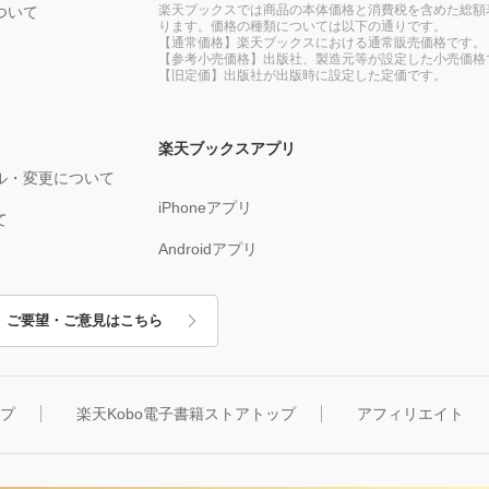
楽天ブックスでは商品の本体価格と消費税を含めた総額
ついて
ります。価格の種類については以下の通りです。
【通常価格】楽天ブックスにおける通常販売価格です。
【参考小売価格】出版社、製造元等が設定した小売価格
【旧定価】出版社が出版時に設定した定価です。
楽天ブックスアプリ
ル・変更について
iPhoneアプリ
て
Androidアプリ
ご要望・ご意見はこちら
ップ
楽天Kobo電子書籍ストアトップ
アフィリエイト