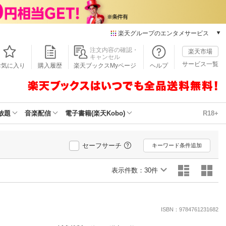
楽天グループのエンタメサービス
本/ゲーム/CD/DVD
注文内容の確認・
楽天市場
キャンセル
楽天ブックス
サービス一覧
お気に入り
購入履歴
楽天ブックスMyページ
ヘルプ
電子書籍
楽天Kobo
雑誌読み放題
楽天マガジン
放題
音楽配信
電子書籍(楽天Kobo)
R18+
音楽配信
楽天ミュージック
動画配信
セーフサーチ
キーワード条件追加
楽天TV
動画配信ガイド
表示件数：
30件
Rakuten PLAY
無料テレビ
Rチャンネル
ISBN：9784761231682
チケット