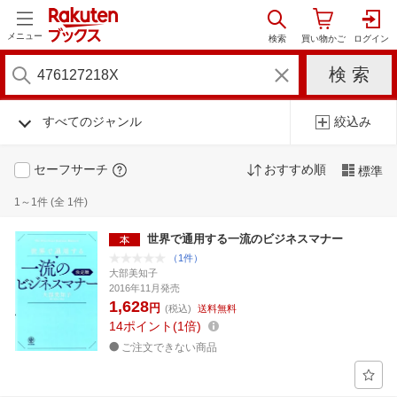
メニュー
すべてのジャンル
絞込み
セーフサーチ
おすすめ順
標準
1～1件 (全 1件)
世界で通用する一流のビジネスマナー
（1件）
大部美知子
2016年11月発売
1,628
円
(税込)
送料無料
14
ポイント
1倍
ご注文できない商品