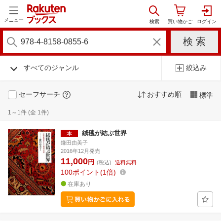
メニュー
すべてのジャンル
絞込み
セーフサーチ
おすすめ順
標準
1～1件 (全 1件)
絨毯が結ぶ世界
鎌田由美子
2016年12月発売
11,000
円
(税込)
送料無料
100
ポイント
1倍
在庫あり