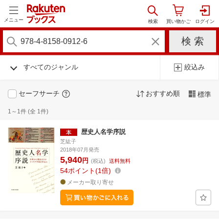
メニュー
すべてのジャンル
絞込み
セーフサーチ
おすすめ順
標準
1～1件 (全 1件)
歴史人名学序説
芝紘子
2018年07月発売
5,940
円
(税込)
送料無料
54
ポイント
1倍
メーカー取り寄せ