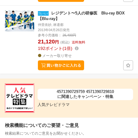
レジデント〜5人の研修医 Blu-ray BOX
【Blu-ray】
仲里依紗, 林遣都
2013年04月26日発売
参考小売価格：
26,400円
21,120
円
(税込)
送料無料
192
ポイント
1倍
メーカー取り寄せ
4571390729759 4571390729810
に関連したキャンペーン・特集
人気テレビドラマ
検索機能についてのご要望・ご意見
検索結果についてのご意見をお聞かせください。