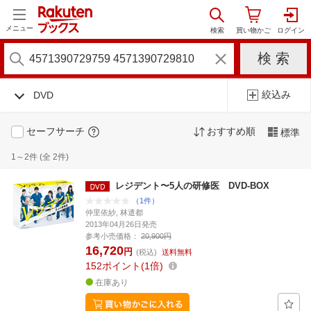
メニュー
絞込み
DVD
セーフサーチ
おすすめ順
標準
1～2件 (全 2件)
レジデント〜5人の研修医 DVD-BOX
（1件）
仲里依紗, 林遣都
2013年04月26日発売
参考小売価格：
20,900円
16,720
円
(税込)
送料無料
152
ポイント
1倍
在庫あり