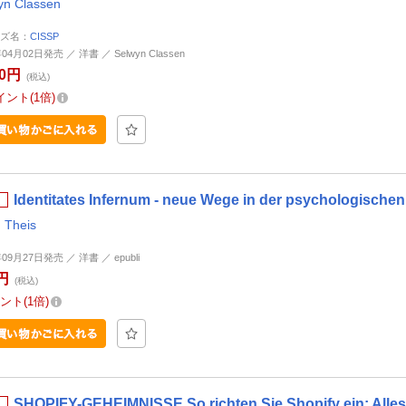
yn Classen
ズ名：
CISSP
04月02日発売 ／ 洋書 ／ ​Selwyn Classen
00円
(税込)
イント
1倍
Identitates Infernum - neue Wege in der psychologis
n Theis
年09月27日発売 ／ 洋書 ／ epubli
円
(税込)
ント
1倍
SHOPIFY-GEHEIMNISSE So richten Sie Shopify ein: Alles