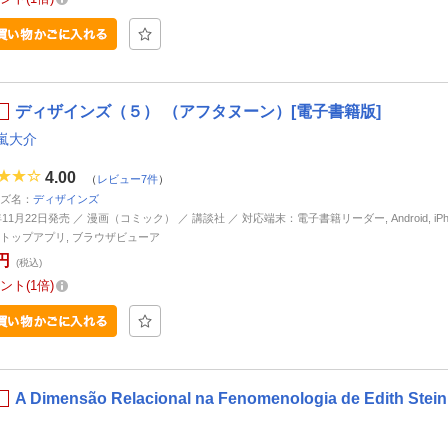
ディザインズ（５） （アフタヌーン）[電子書籍版]
嵐大介
4.00
（
レビュー7件
）
ズ名：
ディザインズ
年11月22日発売 ／ 漫画（コミック） ／ 講談社 ／ 対応端末：電子書籍リーダー, Android, iPhone
トップアプリ, ブラウザビューア
円
(税込)
ント
1倍
A Dimensão Relacional na Fenomenologia de Edith St