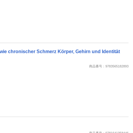
wie chronischer Schmerz Körper, Gehirn und Identität
商品番号：9783565182893
商品番号：9781641358446