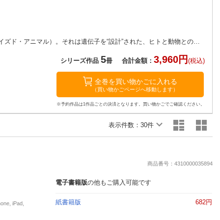
楽天チケット
エンタメニュース
推し楽
自然界を超越した異形の生物──HA（ヒューマナイズド・アニマル）。それは遺伝子を“設計”された、ヒトと動物とのハイブリッド。HAが備える驚異的な身体能力は、野心を抱く人々の策略によって殺りくの現場へと投入され、その真価を発揮していく。ヒトは何のためにこの異形をデザインしたのか──その背景には、人類の未来へとつながる壮大な計画が横たわっていた！ 稀代の表現者・五十嵐大介が放つハードSF、ついに登
5
3,960円
シリーズ作品
冊
合計金額：
(税込)
全巻を買い物かごに入れる
（買い物かごページへ移動します）
※予約作品は1作品ごとの決済となります。買い物かごでご確認ください。
表示件数：
30件
商品番号：4310000035894
電子書籍版
の他もご購入可能です
紙書籍版
682円
, iPad,