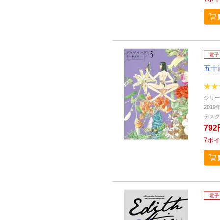
電子
五十
シリー
2019
デスク
792
7
ポイ
電子