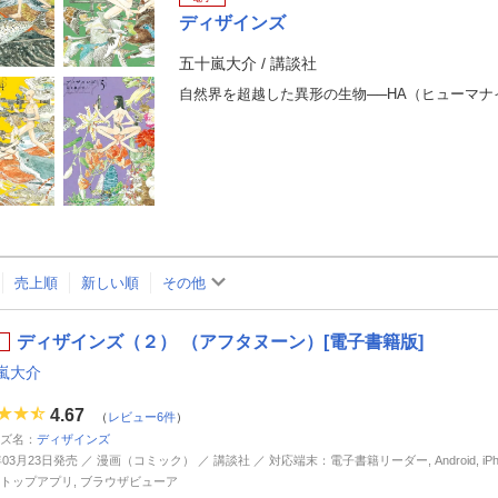
ディザインズ
五十嵐大介
/
講談社
売上順
新しい順
その他
ディザインズ（２） （アフタヌーン）[電子書籍版]
嵐大介
4.67
（
レビュー6件
）
ズ名：
ディザインズ
年03月23日発売 ／ 漫画（コミック） ／ 講談社 ／ 対応端末：電子書籍リーダー, Android, iPhone
トップアプリ, ブラウザビューア