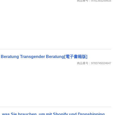
商品番号：9781393259916
chen Beratung Transgender Beratung[電子書籍版]
商品番号：9783745024647
, was Sie brauchen, um mit Shopify und Dropshipping