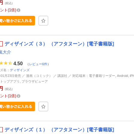
円
(税込)
ント
1倍
ディザインズ（３） （アフタヌーン）[電子書籍版]
嵐大介
4.50
（
レビュー6件
）
ズ名：
ディザインズ
年01月23日発売 ／ 漫画（コミック） ／ 講談社 ／ 対応端末：電子書籍リーダー, Android, iPhone
トップアプリ, ブラウザビューア
円
(税込)
ント
1倍
ディザインズ（１） （アフタヌーン）[電子書籍版]