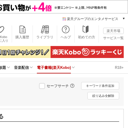
楽天グループのエンタメサービス
電子書籍
楽天市場
楽天Kobo
Kobo
購入履歴
ライブラリ
ヘルプ
初めての方
サービス一覧
本/ゲーム/CD/DVD
に入り
楽天ブックス
雑誌読み放題
楽天マガジン
放題
音楽配信
電子書籍(楽天Kobo)
R18+
音楽配信
楽天ミュージック
動画配信
セーフサーチ
キーワード条件追加
楽天TV
動画配信ガイド
絞り込み全解除
Rakuten PLAY
無料テレビ
Rチャンネル
る
チケット