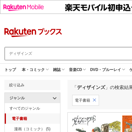
トップ
本・コミック
雑誌
音楽CD
DVD・ブルーレイ
絞り込み
「
ディザインズ
」の検索結
ジャンル
電子書籍
すべてのジャンル
電子書籍
漫画（コミック） (5)