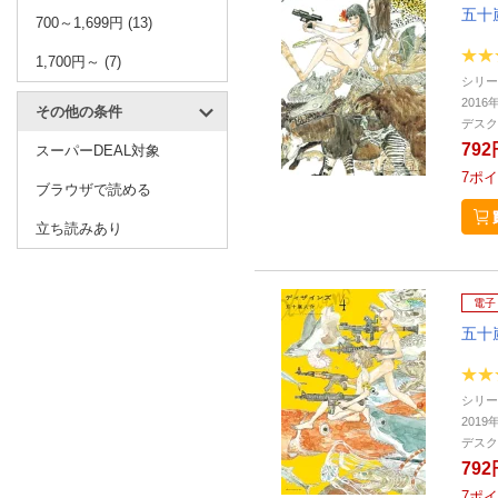
五十
700～1,699円 (13)
1,700円～ (7)
シリー
2016
その他の条件
デスク
792
スーパーDEAL対象
7
ポイ
ブラウザで読める
立ち読みあり
電子
五十
シリー
2019
デスク
792
7
ポイ