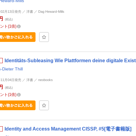
Heward-Mills
02月13日発売 ／ 洋書 ／ ​Dag Heward-Mills
円
(税込)
ント
1倍
Identitäts-Subleasing Wie Plattformen deine digitale 
-Dieter Thill
年11月04日発売 ／ 洋書 ／ neobooks
円
(税込)
ント
1倍
Identity and Access Management CISSP, #5[電子書籍版]