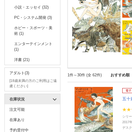
小説・エッセイ (32)
PC・システム開発 (3)
ホビー・スポーツ・美
術 (1)
エンターテインメント
(1)
洋書 (21)
アダルト(3)
1件～30件 (全 62件)
おすすめ順
[18歳未満の方のご利用はご遠
慮ください]
電子
五十
在庫状況
注文可能
シリー
在庫あり
2017
デスク
予約受付中