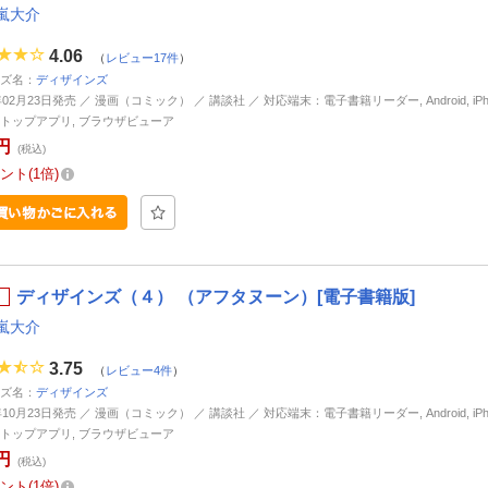
嵐大介
4.06
（
レビュー17件
）
ズ名：
ディザインズ
年02月23日発売 ／ 漫画（コミック） ／ 講談社 ／ 対応端末：電子書籍リーダー, Android, iPhone
トップアプリ, ブラウザビューア
円
(税込)
ント
1倍
ディザインズ（４） （アフタヌーン）[電子書籍版]
嵐大介
3.75
（
レビュー4件
）
ズ名：
ディザインズ
年10月23日発売 ／ 漫画（コミック） ／ 講談社 ／ 対応端末：電子書籍リーダー, Android, iPhone
トップアプリ, ブラウザビューア
円
(税込)
ント
1倍