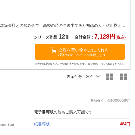
楽天チケット
エンタメニュース
推し楽
インテリア会社に就職した川奈つぐみ（26歳）は建築会社との飲み会で、高校の時の同級生であり初恋の人・鮎川樹と再会する。樹にトキメキを覚えるつぐみだったが、彼は車いすに乗る障害者になっていた。「樹との恋愛は無理」。最初はそう思うつぐみだったが……。
12
7,128円
シリーズ作品
冊
合計金額：
(税込)
全巻を買い物かごに入れる
（買い物かごページへ移動します）
※予約作品は1作品ごとの決済となります。買い物かごでご確認ください。
表示件数：
30件
商品番号：4310000056974
電子書籍版
の他もご購入可能です
紙書籍版
484円
, iPad,