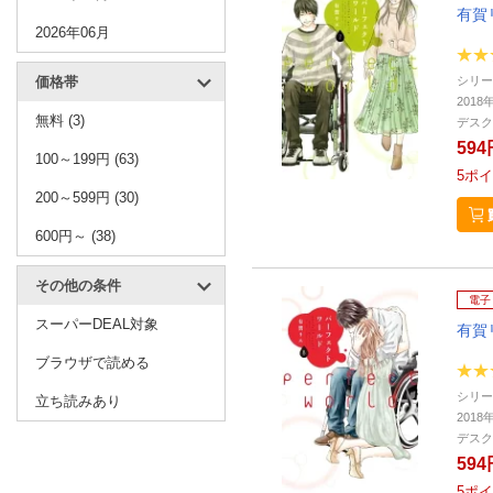
有賀
2026年06月
シリー
価格帯
2018
無料 (3)
デスク
594
100～199円 (63)
5
ポイ
200～599円 (30)
600円～ (38)
その他の条件
電子
スーパーDEAL対象
有賀
ブラウザで読める
シリー
立ち読みあり
2018
デスク
594
5
ポイ