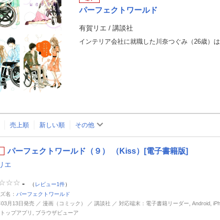
パーフェクトワールド
有賀リエ
/
講談社
売上順
新しい順
その他
パーフェクトワールド（９） （Kiss）[電子書籍版]
リエ
-
（
レビュー1件
）
ズ名：
パーフェクトワールド
年03月13日発売 ／ 漫画（コミック） ／ 講談社 ／ 対応端末：電子書籍リーダー, Android, iPhone
トップアプリ, ブラウザビューア