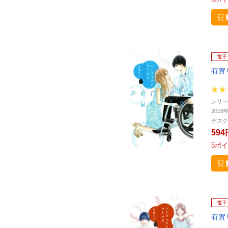
電子
有賀
シリー
2018
デスク
594
5
ポイ
電子
有賀