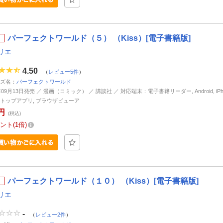
パーフェクトワールド（５） （Kiss）[電子書籍版]
リエ
4.50
（
レビュー5件
）
ズ名：
パーフェクトワールド
年09月13日発売 ／ 漫画（コミック） ／ 講談社 ／ 対応端末：電子書籍リーダー, Android, iPhone
トップアプリ, ブラウザビューア
円
(税込)
ント
1倍
パーフェクトワールド（１０） （Kiss）[電子書籍版]
リエ
-
（
レビュー2件
）