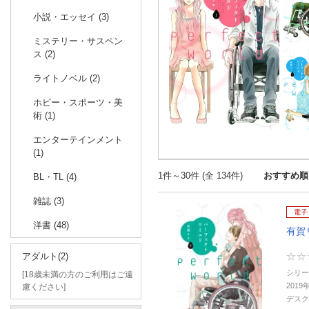
小説・エッセイ (3)
ミステリー・サスペン
ス (2)
ライトノベル (2)
ホビー・スポーツ・美
術 (1)
エンターテインメント
(1)
1件～30件 (全 134件)
おすすめ順
BL・TL (4)
雑誌 (3)
電子
洋書 (48)
有賀
アダルト(2)
シリー
[18歳未満の方のご利用はご遠
2019
慮ください]
デスク