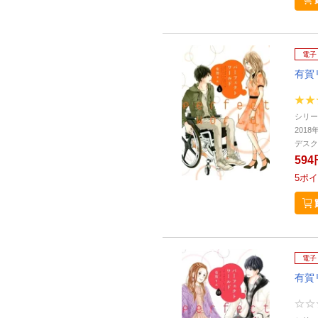
電子
有賀
シリー
2018
デスク
594
5
ポイ
電子
有賀