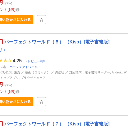
円
(税込)
ント
1倍
パーフェクトワールド（６） （Kiss）[電子書籍版]
リエ
4.25
（
レビュー6件
）
ズ名：
パーフェクトワールド
年09月13日発売 ／ 漫画（コミック） ／ 講談社 ／ 対応端末：電子書籍リーダー, Android, iPhone
トップアプリ, ブラウザビューア
円
(税込)
ント
1倍
パーフェクトワールド（７） （Kiss）[電子書籍版]