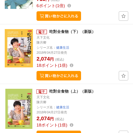
6
ポイント
1倍
吃對全食物（下）（新版）
天下文化
陳月卿
シリーズ名：
健康生活
2018年04月27日発売
2,074
円
(税込)
18
ポイント
1倍
吃對全食物（上）（新版）
天下文化
陳月卿
シリーズ名：
健康生活
2018年04月27日発売
2,074
円
(税込)
18
ポイント
1倍