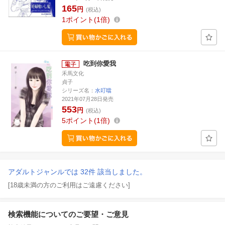
165
円
(税込)
1
ポイント
1倍
吃到你愛我
禾馬文化
貞子
シリーズ名：
水叮噹
2021年07月28日発売
553
円
(税込)
5
ポイント
1倍
アダルトジャンルでは 32件 該当しました。
[18歳未満の方のご利用はご遠慮ください]
検索機能についてのご要望・ご意見