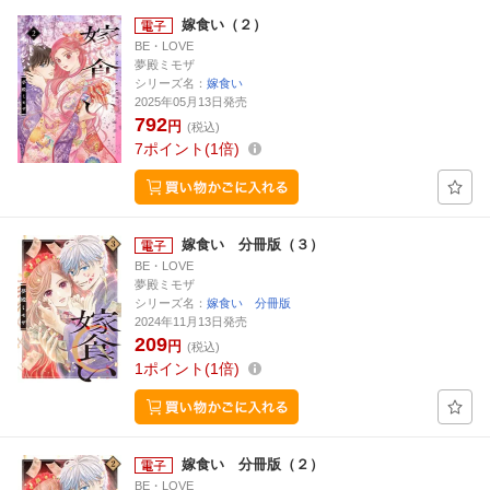
嫁食い（２）
BE・LOVE
夢殿ミモザ
シリーズ名：
嫁食い
2025年05月13日発売
792
円
(税込)
7
ポイント
1倍
嫁食い 分冊版（３）
BE・LOVE
夢殿ミモザ
シリーズ名：
嫁食い 分冊版
2024年11月13日発売
209
円
(税込)
1
ポイント
1倍
嫁食い 分冊版（２）
BE・LOVE