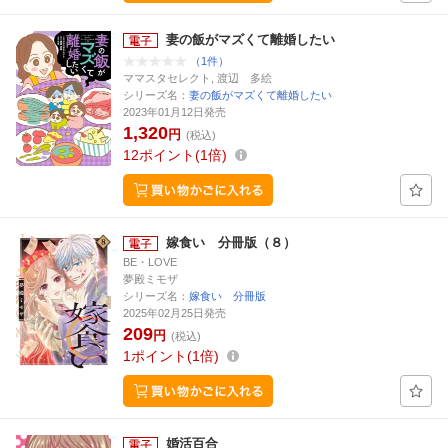
妻の飯がマズくて離婚したい
（1件）
ママスタセレクト, 渡辺 多絵
シリーズ名：
妻の飯がマズくて離婚したい
2023年01月12日発売
1,320
円
(税込)
12
ポイント
1倍
嫁食い 分冊版（８）
BE・LOVE
夢殿ミモザ
シリーズ名：
嫁食い 分冊版
2025年02月25日発売
209
円
(税込)
1
ポイント
1倍
婚活百合