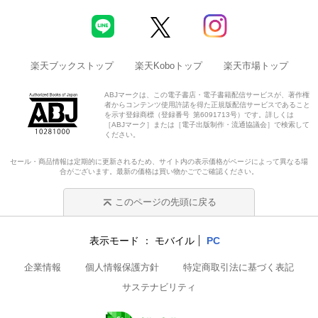
楽天ブックストップ
楽天Koboトップ
楽天市場トップ
ABJマークは、この電子書店・電子書籍配信サービスが、著作権
者からコンテンツ使用許諾を得た正規版配信サービスであること
を示す登録商標（登録番号 第6091713号）です。詳しくは
［ABJマーク］または［電子出版制作・流通協議会］で検索して
ください。
セール・商品情報は定期的に更新されるため、サイト内の表示価格がページによって異なる場
合がございます。最新の価格は買い物かごでご確認ください。
このページの先頭に戻る
表示モード
モバイル
PC
企業情報
個人情報保護方針
特定商取引法に基づく表記
サステナビリティ