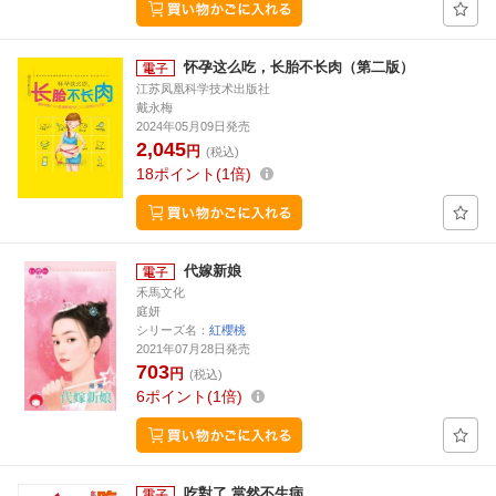
怀孕这么吃，长胎不长肉（第二版）
江苏凤凰科学技术出版社
戴永梅
2024年05月09日発売
2,045
円
(税込)
18
ポイント
1倍
代嫁新娘
禾馬文化
庭妍
シリーズ名：
紅櫻桃
2021年07月28日発売
703
円
(税込)
6
ポイント
1倍
吃對了 當然不生病