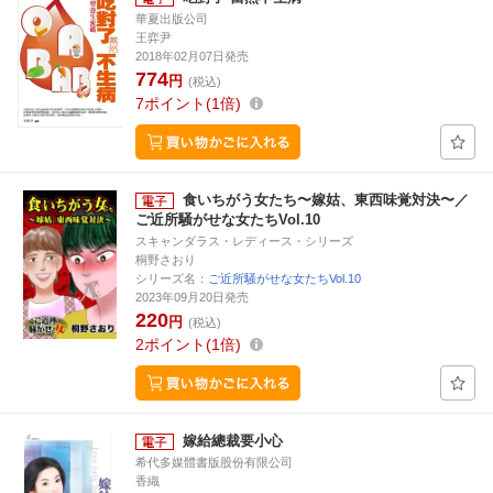
華夏出版公司
王弈尹
2018年02月07日発売
774
円
(税込)
7
ポイント
1倍
食いちがう女たち〜嫁姑、東西味覚対決〜／
ご近所騒がせな女たちVol.10
スキャンダラス・レディース・シリーズ
桐野さおり
シリーズ名：
ご近所騒がせな女たちVol.10
2023年09月20日発売
220
円
(税込)
2
ポイント
1倍
嫁給總裁要小心
希代多媒體書版股份有限公司
香織