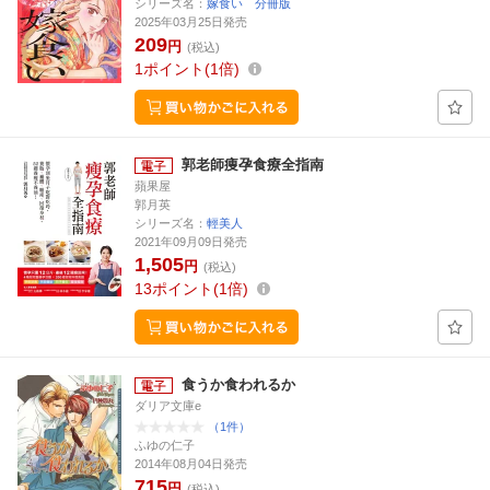
シリーズ名：
嫁食い 分冊版
2025年03月25日発売
209
円
(税込)
1
ポイント
1倍
郭老師痩孕食療全指南
蘋果屋
郭月英
シリーズ名：
輕美人
2021年09月09日発売
1,505
円
(税込)
13
ポイント
1倍
食うか食われるか
ダリア文庫e
（1件）
ふゆの仁子
2014年08月04日発売
715
円
(税込)