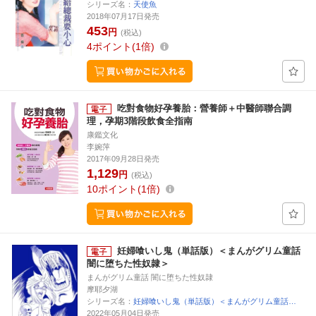
シリーズ名：
天使魚
2018年07月17日発売
453
円
(税込)
4
ポイント
1倍
吃對食物好孕養胎：營養師＋中醫師聯合調
理，孕期3階段飲食全指南
康鑑文化
李婉萍
2017年09月28日発売
1,129
円
(税込)
10
ポイント
1倍
妊婦喰いし鬼（単話版）＜まんがグリム童話
闇に堕ちた性奴隷＞
まんがグリム童話 闇に堕ちた性奴隷
摩耶夕湖
シリーズ名：
妊婦喰いし鬼（単話版）＜まんがグリム童話…
2022年05月04日発売