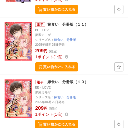
嫁食い 分冊版（１１）
BE・LOVE
夢殿ミモザ
シリーズ名：
嫁食い 分冊版
2025年05月25日発売
209
円
(税込)
1
ポイント
1倍
嫁食い 分冊版（１０）
BE・LOVE
夢殿ミモザ
シリーズ名：
嫁食い 分冊版
2025年04月25日発売
209
円
(税込)
1
ポイント
1倍