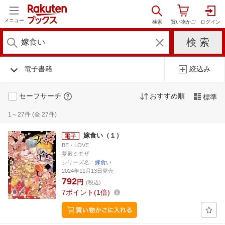
メニュー
電子書籍
絞込み
セーフサーチ
おすすめ順
標準
1～27件 (全 27件)
嫁食い（１）
BE・LOVE
夢殿ミモザ
シリーズ名：
嫁食い
2024年11月13日発売
792
円
(税込)
7
ポイント
1倍