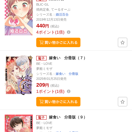
BLIC-GL
焼肉定食, てーるすーぷ
シリーズ名：
婚活百合
2019年12月13日発売
440
円
(税込)
4
ポイント
1倍
嫁食い 分冊版（７）
BE・LOVE
夢殿ミモザ
シリーズ名：
嫁食い 分冊版
2025年01月25日発売
209
円
(税込)
1
ポイント
1倍
嫁食い 分冊版（９）
BE・LOVE
夢殿ミモザ