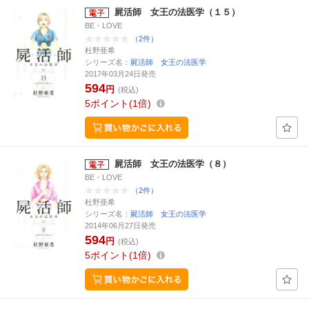
屍活師 女王の法医学（１５）
BE・LOVE
（2件）
杜野亜希
シリーズ名：
屍活師 女王の法医学
2017年03月24日発売
594
円
(税込)
5
ポイント
1倍
屍活師 女王の法医学（８）
BE・LOVE
（2件）
杜野亜希
シリーズ名：
屍活師 女王の法医学
2014年06月27日発売
594
円
(税込)
5
ポイント
1倍