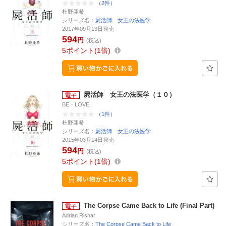
（2件）
杜野亜希
シリーズ名：
屍活師 女王の法医学
2017年09月13日発売
594
円
(税込)
5
ポイント
1倍
屍活師 女王の法医学（１０）
BE・LOVE
（1件）
杜野亜希
シリーズ名：
屍活師 女王の法医学
2015年03月14日発売
594
円
(税込)
5
ポイント
1倍
The Corpse Came Back to Life (Final Part)
Adrian Rishar
シリーズ名：
The Corpse Came Back to Life