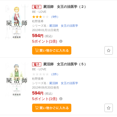
屍活師 女王の法医学（２）
BE・LOVE
（9件）
杜野亜希
シリーズ名：
屍活師 女王の法医学
2013年01月11日発売
594
円
(税込)
5
ポイント
1倍
屍活師 女王の法医学（５）
BE・LOVE
（2件）
杜野亜希
シリーズ名：
屍活師 女王の法医学
2013年09月20日発売
594
円
(税込)
5
ポイント
1倍