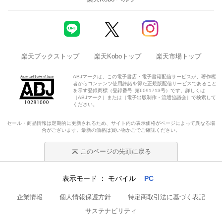
楽天ブックストップ
楽天Koboトップ
楽天市場トップ
ABJマークは、この電子書店・電子書籍配信サービスが、著作権
者からコンテンツ使用許諾を得た正規版配信サービスであること
を示す登録商標（登録番号 第6091713号）です。詳しくは
［ABJマーク］または［電子出版制作・流通協議会］で検索して
ください。
セール・商品情報は定期的に更新されるため、サイト内の表示価格がページによって異なる場
合がございます。最新の価格は買い物かごでご確認ください。
このページの先頭に戻る
表示モード
モバイル
PC
企業情報
個人情報保護方針
特定商取引法に基づく表記
サステナビリティ