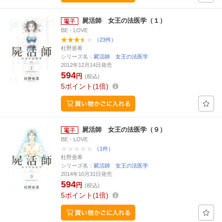
屍活師 女王の法医学（１）
BE・LOVE
（23件）
杜野亜希
シリーズ名：
屍活師 女王の法医学
2012年12月14日発売
594
円
(税込)
5
ポイント
1倍
屍活師 女王の法医学（９）
BE・LOVE
（1件）
杜野亜希
シリーズ名：
屍活師 女王の法医学
2014年10月31日発売
594
円
(税込)
5
ポイント
1倍