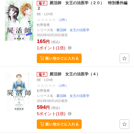
屍活師 女王の法医学（２０） 特別番外編
２
BE・LOVE
（1件）
杜野亜希
シリーズ名：
屍活師 女王の法医学
2022年03月20日発売
165
円
(税込)
1
ポイント
1倍
屍活師 女王の法医学（４）
BE・LOVE
（1件）
杜野亜希
シリーズ名：
屍活師 女王の法医学
2013年06月14日発売
594
円
(税込)
5
ポイント
1倍