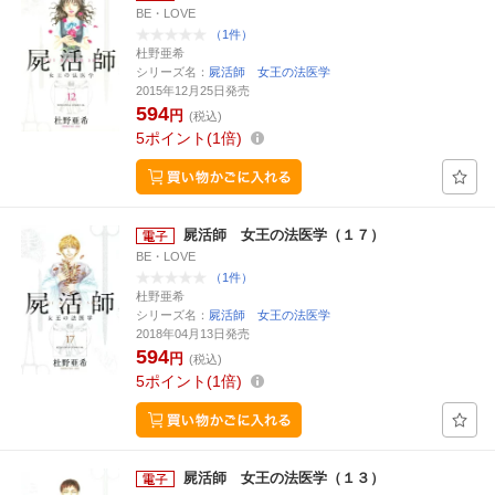
BE・LOVE
（1件）
杜野亜希
シリーズ名：
屍活師 女王の法医学
2015年12月25日発売
594
円
(税込)
5
ポイント
1倍
屍活師 女王の法医学（１７）
BE・LOVE
（1件）
杜野亜希
シリーズ名：
屍活師 女王の法医学
2018年04月13日発売
594
円
(税込)
5
ポイント
1倍
屍活師 女王の法医学（１３）