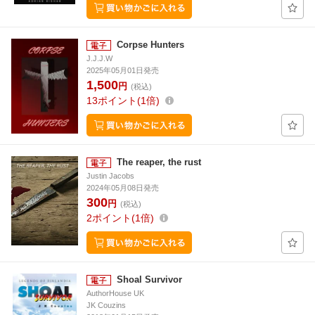
Corpse Hunters
J.J.J.W
2025年05月01日発売
1,500
円
(税込)
13
ポイント
1倍
The reaper, the rust
Justin Jacobs
2024年05月08日発売
300
円
(税込)
2
ポイント
1倍
Shoal Survivor
AuthorHouse UK
JK Couzins