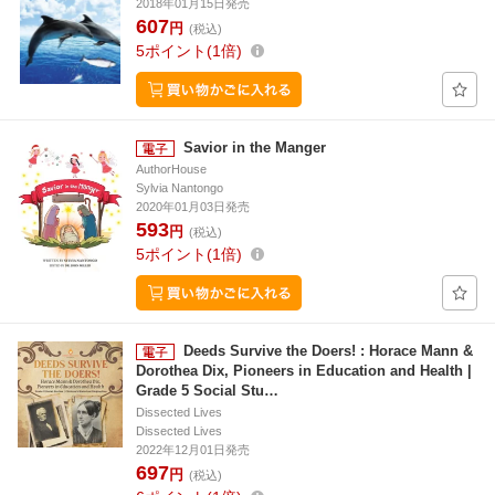
2018年01月15日発売
607
円
(税込)
5
ポイント
1倍
Savior in the Manger
AuthorHouse
Sylvia Nantongo
2020年01月03日発売
593
円
(税込)
5
ポイント
1倍
Deeds Survive the Doers! : Horace Mann &
Dorothea Dix, Pioneers in Education and Health |
Grade 5 Social Stu…
Dissected Lives
Dissected Lives
2022年12月01日発売
697
円
(税込)