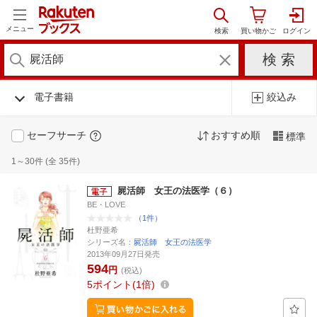
メニュー
電子書籍
絞込み
セーフサーチ
おすすめ順
標準
1～30件 (全 35件)
屍活師 女王の法医学（６）
BE・LOVE
（1件）
杜野亜希
シリーズ名：
屍活師 女王の法医学
2013年09月27日発売
594
円
(税込)
5
ポイント
1倍