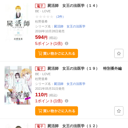
屍活師 女王の法医学（１４）
BE・LOVE
（2件）
杜野亜希
シリーズ名：
屍活師 女王の法医学
2016年10月28日発売
594
円
(税込)
5
ポイント
1倍
屍活師 女王の法医学（１９） 特別番外編
BE・LOVE
杜野亜希
シリーズ名：
屍活師 女王の法医学
2021年05月31日発売
110
円
(税込)
1
ポイント
1倍
屍活師 女王の法医学（１２）