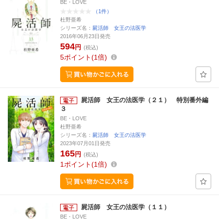
BE・LOVE
（1件）
杜野亜希
シリーズ名：
屍活師 女王の法医学
2016年06月23日発売
594
円
(税込)
5
ポイント
1倍
屍活師 女王の法医学（２１） 特別番外編
３
BE・LOVE
杜野亜希
シリーズ名：
屍活師 女王の法医学
2023年07月01日発売
165
円
(税込)
1
ポイント
1倍
屍活師 女王の法医学（１１）
BE・LOVE