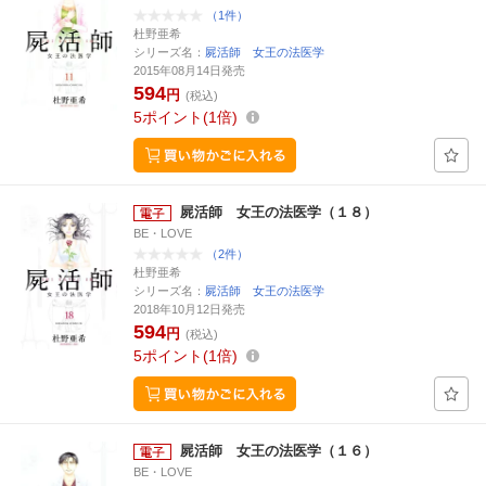
（1件）
杜野亜希
シリーズ名：
屍活師 女王の法医学
2015年08月14日発売
594
円
(税込)
5
ポイント
1倍
屍活師 女王の法医学（１８）
BE・LOVE
（2件）
杜野亜希
シリーズ名：
屍活師 女王の法医学
2018年10月12日発売
594
円
(税込)
5
ポイント
1倍
屍活師 女王の法医学（１６）
BE・LOVE