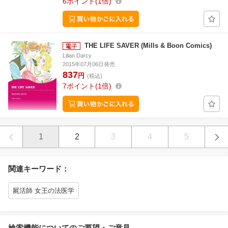
6
ポイント
1倍
THE LIFE SAVER (Mills & Boon Comics)
Lilian Darcy
2015年07月06日発売
837
円
(税込)
7
ポイント
1倍
1
2
3
4
5
関連キーワード：
屍活師 女王の法医学
検索機能についてのご要望・ご意見