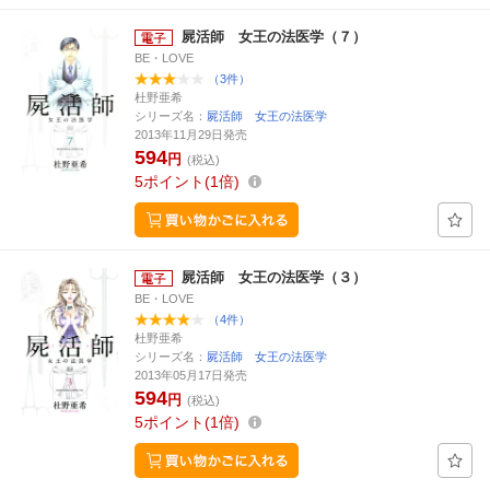
屍活師 女王の法医学（７）
BE・LOVE
（3件）
杜野亜希
シリーズ名：
屍活師 女王の法医学
2013年11月29日発売
594
円
(税込)
5
ポイント
1倍
屍活師 女王の法医学（３）
BE・LOVE
（4件）
杜野亜希
シリーズ名：
屍活師 女王の法医学
2013年05月17日発売
594
円
(税込)
5
ポイント
1倍