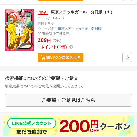
東京ステッキガール 分冊版（１）
コミックＤＡＹＳ
伊田チヨ子
シリーズ名：
東京ステッキガール 分冊版
2025年03月07日発売
209
円
(税込)
1
ポイント
1倍
検索機能についてのご要望・ご意見
検索結果についてのご意見をお聞かせください。
ご要望・ご意見はこちら