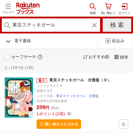
メニュー
電子書籍
絞込み
セーフサーチ
おすすめ順
標準
1～11件 (全 11件)
東京ステッキガール 分冊版（９）
コミックＤＡＹＳ
伊田チヨ子
シリーズ名：
東京ステッキガール 分冊版
2025年12月09日発売
209
円
(税込)
1
ポイント
1倍