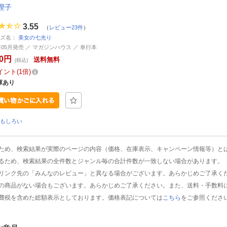
理子
3.55
（
レビュー23件
）
ーズ名：
美女の七光り
2年05月発売 ／ マガジンハウス ／ 単行本
20円
送料無料
(税込)
イント
1倍
庫あり
おもしろい
ため、検索結果が実際のページの内容（価格、在庫表示、キャンペーン情報等）と
るため、検索結果の全件数とジャンル毎の合計件数が一致しない場合があります。
リンク先の「みんなのレビュー」と異なる場合がございます。あらかじめご了承く
の商品がない場合もございます。あらかじめご了承ください。また、送料・手数料
費税を含めた総額表示としております。価格表記については
こちら
をご参照くださ