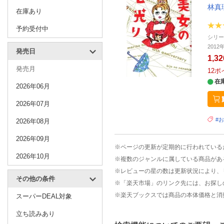
林真
在庫あり
予約受付中
シリ
201
発売日
1,3
発売月
12
ポ
在
2026年06月
2026年07月
#
2026年08月
2026年09月
※ページの更新が定期的に行われている
2026年10月
※複数のジャンルに属している商品があ
※レビューの星の数は更新状況により、
その他の条件
※「楽天市場」のリンク先には、お探し
※楽天ブックスでは商品の本体価格と消
スーパーDEAL対象
立ち読みあり