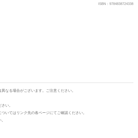
楽天チケット
ISBN：9784838724338
エンタメニュース
推し楽
は異なる場合がございます。ご注意ください。
ださい。
についてはリンク先の各ページにてご確認ください。
い。