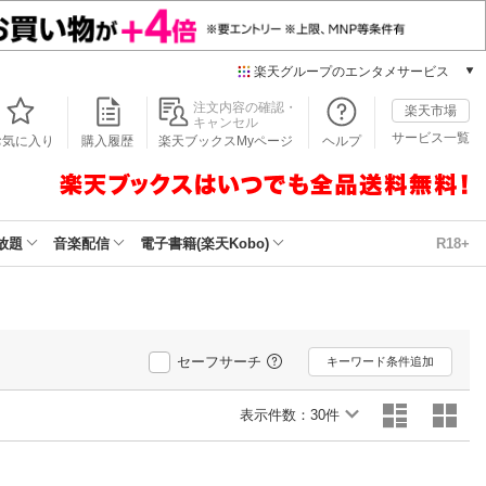
楽天グループのエンタメサービス
本/ゲーム/CD/DVD
注文内容の確認・
楽天市場
キャンセル
楽天ブックス
サービス一覧
お気に入り
購入履歴
楽天ブックスMyページ
ヘルプ
電子書籍
楽天Kobo
雑誌読み放題
楽天マガジン
放題
音楽配信
電子書籍(楽天Kobo)
R18+
音楽配信
楽天ミュージック
動画配信
楽天TV
セーフサーチ
動画配信ガイド
キーワード条件追加
Rakuten PLAY
表示件数：
無料テレビ
30件
Rチャンネル
チケット