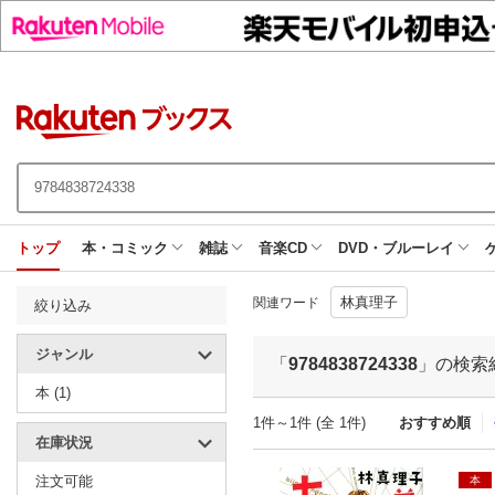
トップ
本・コミック
雑誌
音楽CD
DVD・ブルーレイ
林真理子
関連ワード
絞り込み
ジャンル
「
9784838724338
」の検索
本 (1)
1件～1件 (全 1件)
おすすめ順
在庫状況
注文可能
本