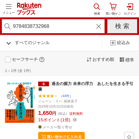
メニュー
すべてのジャンル
絞込み
セーフサーチ
おすすめ順
標準
1～1件 (全 1件)
過去の握力 未来の浮力 あしたを生きる手引
書
（44件）
ジェーン・スー, 桜林直子
2024年10月31日頃発売
1,650
円
(税込)
送料無料
15
ポイント
1倍
メーカー取り寄せ