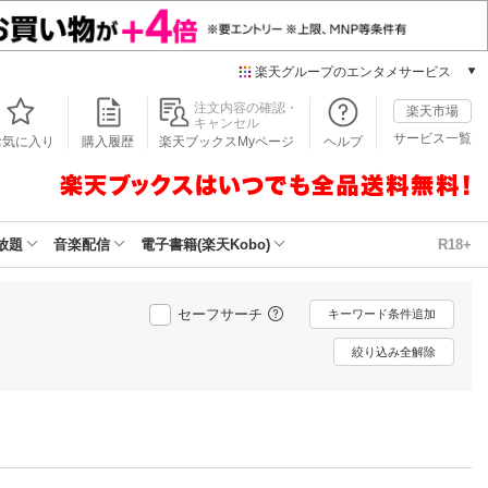
楽天グループのエンタメサービス
本/ゲーム/CD/DVD
注文内容の確認・
楽天市場
キャンセル
楽天ブックス
サービス一覧
お気に入り
購入履歴
楽天ブックスMyページ
ヘルプ
電子書籍
楽天Kobo
雑誌読み放題
楽天マガジン
放題
音楽配信
電子書籍(楽天Kobo)
R18+
音楽配信
楽天ミュージック
動画配信
セーフサーチ
キーワード条件追加
楽天TV
絞り込み全解除
動画配信ガイド
Rakuten PLAY
無料テレビ
Rチャンネル
チケット