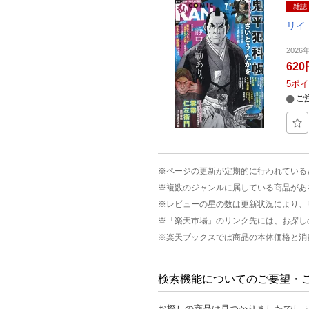
雑誌
リイ
2026
620
5
ポイ
ご
※ページの更新が定期的に行われている
※複数のジャンルに属している商品があ
※レビューの星の数は更新状況により、
※「楽天市場」のリンク先には、お探し
※楽天ブックスでは商品の本体価格と消
検索機能についてのご要望・
お探しの商品は見つかりましたでし