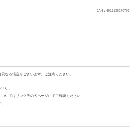
楽天チケット
エンタメニュース
JAN：4912138270766
推し楽
は異なる場合がございます。ご注意ください。
ださい。
についてはリンク先の各ページにてご確認ください。
い。
。