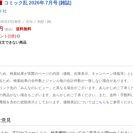
コミック乱 2026年 7月号 [雑誌]
ド社
年05月27日発売 ／ 月刊 ／ 判型：B5
円
送料無料
(税込)
ント
1倍
注文できない商品
ため、検索結果が実際のページの内容（価格、在庫表示、キャンペーン情報等）と
るため、検索結果の全件数とジャンル毎の合計件数が一致しない場合があります。
リンク先の「みんなのレビュー」と異なる場合がございます。あらかじめご了承く
の商品がない場合もございます。あらかじめご了承ください。また、送料・手数料
費税を含めた総額表示としております。価格表記については
こちら
をご参照くださ
ご意見
ょうか。下記のフォームより、検索機能についてのご意見をお聞かせください