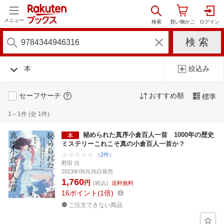
メニュー
本
絞込み
セーフサーチ
おすすめ順
標準
1～1件 (全 1件)
秘められた真序小倉百人一首 1000年の歴史
ミステリーこれこそ真の小倉百人一首か？
（2件）
野田 功
2023年09月26日発売
1,760
円
(税込)
送料無料
16
ポイント
1倍
ご注文できない商品