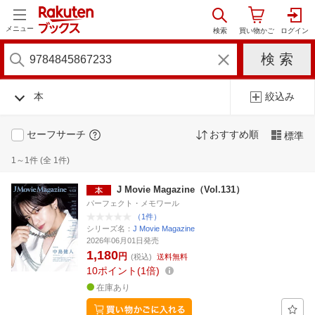
メニュー
本
絞込み
セーフサーチ
おすすめ順
標準
1～1件 (全 1件)
J Movie Magazine（Vol.131）
パーフェクト・メモワール
（1件）
シリーズ名：
J Movie Magazine
2026年06月01日発売
1,180
円
(税込)
送料無料
10
ポイント
1倍
在庫あり