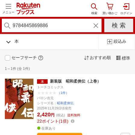
メニュー
本
絞込み
セーフサーチ
おすすめ順
標準
1～1件 (全 1件)
新装版 昭和柔俠伝（上巻）
トーチコミックス
（1件）
バロン吉元
シリーズ名：
昭和柔俠伝.
2025年11月29日頃発売
2,420
円
(税込)
送料無料
22
ポイント
1倍
在庫あり