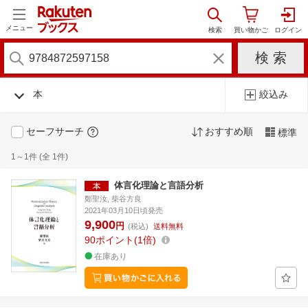
メニュー
本
絞込み
セーフサーチ
おすすめ順
標準
1～1件 (全 1件)
体言化理論と言語分析
鄭聖汝, 柴谷方良
2021年03月10日頃発売
9,900
円
(税込)
送料無料
90
ポイント
1倍
在庫あり