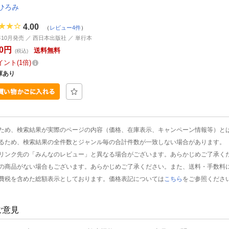
ひろみ
4.00
（
レビュー4件
）
9年10月発売 ／ 西日本出版社 ／ 単行本
20円
送料無料
(税込)
イント
1倍
庫あり
ため、検索結果が実際のページの内容（価格、在庫表示、キャンペーン情報等）と
るため、検索結果の全件数とジャンル毎の合計件数が一致しない場合があります。
リンク先の「みんなのレビュー」と異なる場合がございます。あらかじめご了承く
の商品がない場合もございます。あらかじめご了承ください。また、送料・手数料
費税を含めた総額表示としております。価格表記については
こちら
をご参照くださ
ご意見