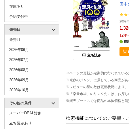
田中
在庫あり
予約受付中
200
1,3
発売日
12
ポ
発売月
在
2026年06月
立ち読み
2026年07月
2026年08月
※ページの更新が定期的に行われている
2026年09月
※複数のジャンルに属している商品があ
※レビューの星の数は更新状況により、
2026年10月
※「楽天市場」のリンク先には、お探し
※楽天ブックスでは商品の本体価格と消
その他の条件
スーパーDEAL対象
検索機能についてのご要望・
立ち読みあり