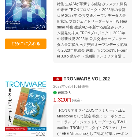
る報道 TIVAC Information 編集後記 本誌
電子株式会社） ・空間情報プラットフォー
特集 生成AIが革新する組込みシステム開発
「記事ucode」の使い方
ムを用いた社会課題の解決（株式会社パス
の未来 TRONプロジェクト 2023年の最新
コ） ・「ココシル」〜地方創生デジタルプ
状況 2023年 公共交通オープンデータの最
ラットフォーム〜（ユーシーテクノロジ株
新状況 プロジェクトリーダーから TW Hea
式会社） ・IoT研究のリーディングカンパ
dline 特集 生成AIが革新する組込みシステ
ニー（YRPユビキタス・ネットワーキング
ム開発の未来 TRONプロジェクト 2023年
研究所） 大和ハウス工業 スマートロジステ
の最新状況 2023年 公共交通オープンデー
ィクス オープンデータチャレンジ 表彰式
かごに入れる
タの最新状況 公共交通オープンデータ協議
主要マイコンメーカー4社と共同で実施！
会 2023年度総会 連載：micro:bitでμT-Kern
世界標準リアルタイムOSによる「TRONプ
el 3.0を動かそう 第8回 ドレミファ音階の
ログラミングコンテスト」開催 TIVAC Infor
再生とティック時間 連載：誌上セミナー μ
mation 連載：micro:bitでμT-Kernel 3.0を動
T-Kernel 3.0でIoTエッジノードを作ろう 最
かそう 第9回 PWMを使ってみる セミナー
終回 IoTネットワークへの接続 セミナー情
情報｜セミナースケジュール 2023年12
TRONWARE VOL.202
本
報｜セミナースケジュール 2023年10月〜2
月〜2024年3月 Welcome to TRON Forum
024年1月 Welcome to TRON Forum ＆ Ubi
2023年08月16日
発売
＆ Ubiquitous ID Center 公共交通オープン
quitous ID Center 公共交通オープンデータ
在庫あり
データ協議会に入会しよう! Movement｜T
協議会に入会しよう! Movement｜TRONか
1,320
円
(税込)
RONから見たコンピュータ業界の動向 Med
ら見たコンピュータ業界の動向 Media｜TR
ia｜TRONに関する報道 編集後記 本誌「記
ONに関する報道 TIVAC Information 編集後
TRONリアルタイムOSファミリーがIEEE
事ucode」の使い方
記 本誌「記事ucode」の使い方
Milestoneとして認定 特集：カーボンニュ
ートラル プロジェクトリーダーから TW H
eadline TRONリアルタイムOSファミリー
がIEEE Milestoneとして認定 特集 カーボン