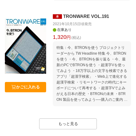
事業ーその取り組みとTRONの応用」 ・IE
ティデータ利活用による未来のまちづくり
EE CTSoc Technical Paper Presentation S
（NEC） ・ネクストノーマル時代を先取り
ession ・TRONイネーブルウェアシンポジ
TRONWARE VOL.191
本
する東芝モーターソリューションとIoT-Eng
ウム TEPS 34th「デジタル技術を活用した
ine（東芝デバイスソリューション株式会
2021年10月15日頃
発売
聴覚障碍者への情報保障とその課題」 特集
社） ・ニューノーマル時代に貢献するパー
在庫あり
2 第4回 東京公共交通オープンデータチャ
ソナルメディアのソリューション（パーソ
1,320
円
(税込)
レンジ ・表彰式 ・開催概要 ・受賞作品 TIV
ナルメディア株式会社） ・ニューノーマル
AC Information セミナー情報｜セミナース
時代の到来ー3次元空間情報技術によるDX
特集：今、BTRONを使う プロジェクトリ
ケジュール 2022年2月〜5月 Welcome to T
の実現ー（株式会社パスコ） ・スマートビ
ーダーから TW Headline 特集 今、BTRON
RON Forum ＆ Ubiquitous ID Center 公共
ルディング向けインダストリアルIoTエッジ
を使う ・今、BTRONを振り返る ・今、最
交通オープンデータ協議会に入会しよう! M
ノードを提供〜IoTの普及を促進する電子の
新のPCでBTRONを使う ・超漢字Vを使っ
ovement｜TRONから見たコンピュータ業
統合商社（明光電子株式会社） ・UCTのス
てみよう ・18万字以上の文字を検索できる
界の動向 Media｜TRONに関する報道 編集
マートビル制御システム（ユーシーテクノ
アプリ「超漢字検索」 ・Web上で進化する
後記特別編 本誌「記事ucode」の使い方
ロジ株式会社） ・IoT研究のリーディング
超漢字検索 ・リモートワークの時代にキー
カンパニー（YRPユビキタス・ネットワー
かごに入れる
ボードについて再考する ・超漢字Vでよみ
キング研究所） IEEE GCCE2021前夜祭 デ
がえる日本の歴史 ・BTRONの未来 ・BTR
ジタル・シンポジウム 講演：日本のICTの
ON 製品を使ってみよう──購入のご案内 TI
課題 最新リアルタイムOS「μT-Kernel 3.
VAC Information セミナー情報｜セミナー
0」を徹底解説した新刊を発売〜世界標準
スケジュール 2021年10月〜2022年1月 We
のリアルタイムOSを使って、組込みプログ
lcome to TRON Forum ＆ Ubiquitous ID Ce
ラミングを習得しよう〜 TIVAC Information
nter 公共交通オープンデータ協議会に入会
もっと見る
セミナー情報｜セミナースケジュール 202
しよう! Movement｜TRONから見たコンピ
1年12月〜2022年3月 Welcome to TRON F
ュータ業界の動向 Media｜TRONに関する