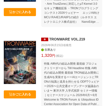
・Arm TrustZoneに対応したμT-Kernel 3.0
セキュア機能拡張 ・TRONプログラミング
かごに入れる
コンテスト2026ウェビナー エッジAI向け
MCU RA4E1/RA8P1の紹介（ルネサス エ
レクトロニクス株式会社） NanoEdge AI
StudioとSTM32Cube.AIを用いたマイコン
へのAI実装方法（STマイクロエレクトロニ
クス株式会社） micro:bitで応募するTRO
TRONWARE VOL.219
本
Nプログラミングコンテスト2026（パーソ
ナルメディア株式会社） ・トロンフォーラ
2026年06月15日頃
発売
ムAI開発WG 活動報告と新規参加企業募集
在庫あり
のお知らせ〜オープンなエコシステムで組
1,320
円
(税込)
込みAI開発の未来を共に創る〜 ・生成AI時
代に向けたIoT人材育成プログラム 2026年
特集 AI時代の組込み開発 最前線 プロジェ
度受講生募集 公共交通オープンデータチャ
クトリーダーから TW Headline 特集 AI時
レンジ2026 公共交通オープンデータから
代の組込み開発 最前線 TRON組込み開発に
始まるイノベーションをーー地域の可能性
生成AIを実装するーーAIエージェントにTR
を広げる、新たなサービスをカタチに 【速
ONの知識と道具を持たせる ODPTウェビナ
報】開催決定！2026 TRON Symposium-T
ー2026〜公共交通オープンデータ協議会の
RONSHOW TRON×AI 3 セミナー情報｜セ
いま〜 東洋大学 入学式祝辞 セミナー情報
ミナースケジュール 2026年8月〜11月 Wel
かごに入れる
｜セミナースケジュール 2026年6月〜9月
come to TRON Forum ＆ Ubiquitous ID Ce
Welcome to TRON Forum ＆ Ubiquitous ID
nter Association for Open Data of Public Tr
Center Association for Open Data of Public