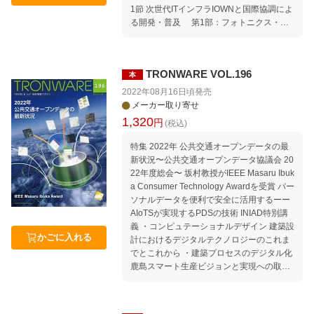
光電子の製品紹介5〜インダストリアルIoT
モニタリング住戸内覧会 ・対談：INIAD×U
1節 次世代ITインフラIOWNと国際協調によ
エッジノードに新商品を追加〜持続可能な
R Open Smart URが目指す未来の住まい
る開発・普及 第1部：フォトニクス・コ
社会のために TIVAC Information セミナー
・Open Smart UR 生活モニタリング住戸
ンピューティング 第2節 IOWNのネッ
情報｜セミナースケジュール 2023年2月〜
「Open Smart Cityに向けたDX人材育成プ
トワークとコンピューティングを支える光
5月 Welcome to TRON Forum ＆ Ubiquitou
ログラム」が開講 連載：micro:bitでμT-Ker
電融合技術 第3節 オールフォトニク
s ID Center 公共交通オープンデータ協議会
nel 3.0を動かそう 第4回 マルチタスクの動
TRONWARE VOL.196
本
ス・ネットワーク（APN） 第4節 光デ
に入会しよう! Movement｜TRONから見た
作確認 連載：誌上セミナー μT-Kernel 3.0
ィスアグリゲーテッドコンピューティング
2022年08月16日頃
発売
コンピュータ業界の動向 Media｜TRONに
でIoTエッジノードを作ろう 第5回 センサー
第2部：ICTリソースの最適調和 第5
メーカー取り寄せ
関する報道 編集後記特別編 本誌「記事uco
を動かそう（2）シリアル通信 セミナー情
節 コグニティブ・ファウンデーション 第
1,320
de」の使い方
円
(税込)
報｜セミナースケジュール 2022年12月〜2
3部：デジタルツイン 第6節 ヒト、モ
023年3月 Welcome to TRON Forum ＆ Ubi
ノ、社会のデジタルツインコンピューティ
特集 2022年 公共交通オープンデータの最
quitous ID Center 公共交通オープンデータ
ング 連載：micro:bitでμT-Kernel 3.0を動か
新状況〜公共交通オープンデータ協議会 20
センターに入会しよう！ Movement｜TRO
そう 第3回 μT-Kernel 3.0の実行 連載：誌上
22年度総会〜 坂村教授がIEEE Masaru Ibuk
Nから見たコンピュータ業界の動向 Media
セミナー μT-Kernel 3.0でIoTエッジノード
a Consumer Technology Awardを受賞 パー
｜TRONに関する報道 TIVAC Information 編
を作ろう 第4回 センサーを動かそう（1）
ソナルデータを便利で安全に活用するーー
集後記特別編 本誌「記事ucode」の使い方
A/D 変換 連載：電子の統合商社 明光電子の
AIoTSが実現するPDSの技術 INIAD特別講
製品紹介4 明光電子のIoTエッジノード開発
義 ・コンピュテーショナルデザイン 建築設
支援 センサ向けアナログ回路設計からRTO
かごに入れる
計におけるデジタルテクノロジーのこれま
S実装まで TIVAC Information セミナー情報
でとこれから ・建築プロセスのデジタル化
｜セミナースケジュール 2022年10月〜202
鹿島スマート生産ビジョンと実現への取り
3年1月 Welcome to TRON Forum ＆ Ubiqui
組み 国土交通省バリアフリー・ナビプロジ
tous ID Center 公共交通オープンデータ協
ェクトにおける自動走行ロボット実証の取
議会に入会しよう! Movement｜TRONから
り組み プロジェクトリーダーから TW Hea