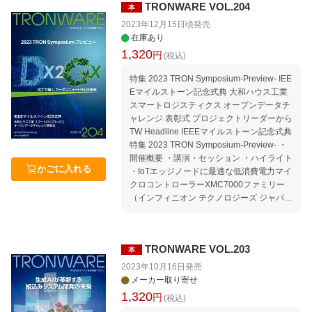
TRONWARE VOL.204
本
ータチャレンジ ・公共交通とデジタル地方
創生のためのオープンデータ・プラットフ
2023年12月15日頃
発売
ォーム ・スマートビル／スマートハウスセ
在庫あり
ッション ・生成系AI時代に向けたINIADの
1,320
円
(税込)
教育 ・オープンIoT、データ連携とエネル
ギープラットフォームの社会実装 ＝電力の
特集 2023 TRON Symposium-Preview- IEE
融通「電融」は誰にベネフィットをもたら
Eマイルストーン記念式典 大和ハウス工業
すのか＝ ・未来省 GXセッション ・新たな
スマートロジスティクス オープンデータチ
価値の創造とグローバルサステナブル社会
ャレンジ 表彰式 プロジェクトリーダーから
を支えるNTTへ ・LLM＋×IOWN〜IOWNの
TW Headline IEEEマイルストーン記念式典
進展、NTT版LLMの誕生、そして2つの相互
特集 2023 TRON Symposium-Preview- ・
作用〜 ・TRON-AI-IOWNで未来を語る ・IE
開催概要 ・講演・セッション ・ハイライト
EE CTSoc Technical Paper Presentation S
かごに入れる
・IoTエッジノードに最適な低消費電力マイ
ession ・TRONイネーブルウェアシンポジ
クロコントローラーXMC7000ファミリー
ウム TEPS 36th 生成AIが切り拓く新たな障
（インフィニオン テクノロジーズ ジャパン
碍者支援の可能性 連載：micro:bitでμT-Ker
株式会社） ・NTTの大規模言語モデルtsuz
nel 3.0を動かそう 第10回 PWMによる音楽
umiと次世代通信基盤IOWN（日本電信電話
再生とLEDイルミネーション セミナー情報
株式会社） ・ネットワーク基盤構築のノウ
｜セミナースケジュール 2024年2月〜5月
TRONWARE VOL.203
本
ハウを活かしたIoTソリューション（住友電
Welcome to TRON Forum ＆ Ubiquitous ID
設株式会社） ・TRONの生んだ製品群と今
2023年10月16日
発売
Center 公共交通オープンデータ協議会に入
後の展開（パーソナルメディア株式会社）
メーカー取り寄せ
会しよう! Movement｜TRONから見たコン
・組込み開発のスペシャリスト！開発パー
1,320
円
(税込)
ピュータ業界の動向 Media｜TRONに関す
トナー“株式会社アビリカ”のご紹介（明光