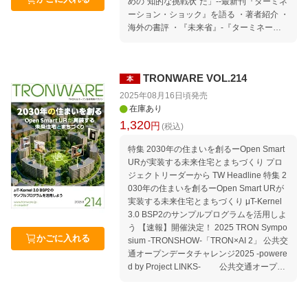
めの“知的な挑戦状”だ」--最新刊『ターミネ
セミナー情報｜セミナースケジュール 202
ーション・ショック』を語る ・著者紹介 ・
5年12月〜2026年3月 Welcome to TRON F
海外の書評 ・『未来省』-『ターミネーシ
orum ＆ Ubiquitous ID Center Association f
ョン・ショック』と双璧をなすCli-Fiの傑作
or Open Data of Public Transportation Mov
ー 次世代AIエッジノードの設計思想：Prob
ement｜TRONから見たコンピュータ業界
Compで実装する「本能モデル」 「光」が
の動向 Media｜TRONに関する報道 編集後
TRONWARE VOL.214
本
拓く次世代コミュニケーションの最前線に
記 本誌「記事ucode」の使い方
触れる 「NTT IOWNセミナー」レポート TI
2025年08月16日頃
発売
VAC Information セミナー情報｜セミナー
在庫あり
スケジュール 2025年10月〜2026年1月 We
1,320
円
(税込)
lcome to TRON Forum ＆ Ubiquitous ID Ce
nter Association for Open Data of Public Tr
特集 2030年の住まいを創るーOpen Smart
ansportation Movement｜TRONから見たコ
URが実装する未来住宅とまちづくり プロ
ンピュータ業界の動向 Media｜TRONに関
ジェクトリーダーから TW Headline 特集 2
する報道 編集後記 本誌「記事ucode」の使
030年の住まいを創るーOpen Smart URが
い方／読者アンケートのお願い
実装する未来住宅とまちづくり μT-Kernel
3.0 BSP2のサンプルプログラムを活用しよ
う 【速報】開催決定！ 2025 TRON Sympo
かごに入れる
sium -TRONSHOW-「TRON×AI 2」 公共交
通オープンデータチャレンジ2025 -powere
d by Project LINKS- 公共交通オープン
データから始まるイノベーションを
“交通空白”解消へーーアイデアと技術の
チカラ セミナー情報｜セミナースケジュー