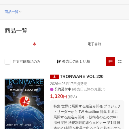
商品一覧
商品一覧
本
電子書籍
発売日の新しい順
注文可能商品のみ
TRONWARE VOL.220
本
2026年08月17日頃
発売
予約受付中
(発売日以降のお届け)
1,320
円
(税込)
特集 世界に展開する組込み開発 プロジェク
トリーダーから TW Headline 特集 世界に
展開する組込み開発 ・技術者のためのIoT
海外展開 法規制最前線ウェビナー 第1回 日
本のIoT製品が世界に出ると何が起きるのか