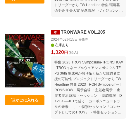
トリーダーから TW Headline 特集 環境芸
術学会 学会大賞 記念講演「ヴィジョンとし
てのTRON」 歩行空間DX研究会シンポジウ
ム 地方公共団体のDXを推進するVLEDの活
動 TRONプログラミングコンテストに応募
TRONWARE VOL.205
本
しよう〜新しいBSP（ボードサポートパッ
ケージ）を使いこなす 連載：micro:bitでμT-
2024年02月15日頃
発売
Kernel 3.0を動かそう 第11回 A/D変換を使
在庫あり
ってみよう セミナー情報｜セミナースケジ
1,320
円
(税込)
ュール 2024年4月〜7月 Welcome to TRON
Forum ＆ Ubiquitous ID Center 公共交通オ
特集 2023 TRON Symposium-TRONSHOW
ープンデータ協議会に入会しよう! Moveme
- TRONイネーブルウェアシンポジウム TE
nt｜TRON から見たコンピュータ業界の動
PS 36th 生成AIが切り拓く新たな障碍者支
向 Media｜TRONに関する報道 TIVAC Infor
援の可能性 プロジェクトリーダーから TW
mation 編集後記 本誌「記事ucode」の使い
Headline 特集 2023 TRON Symposium─T
方
RONSHOW─ 展示会場 ・主催者展示 ・出
展者展示 講演・セッション ・基調講演「D
かごに入れる
X2GX──ICTで描く、カーボンニュートラ
ルの未来──」 ・特別セッション「コンセ
プトとしてのTRON」 ・特別セッション「I
EEE マイルストーン受賞記念の意義」 ・T
RONプログラミングコンテスト ・大和ハウ
ス工業 スマートロジスティクス オープンデ