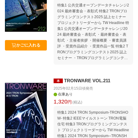
特集1 公共交通オープンデータチャレンジ2
024 最終審査会・表彰式 特集2 TRONプロ
グラミングコンテスト2025 誌上セミナー
プロジェクトリーダーから TW Headline 特
集1 公共交通オープンデータチャレンジ20
24 最終審査会・表彰式 ・最終審査会・表
彰式 ・主催者挨拶 ・開催概要 ・審査員講
かごに入れる
評 ・受賞作品紹介 ・受賞作品一覧 特集2 T
RONプログラミングコンテスト2025 誌上
セミナー ・TRONプログラミングコンテス
ト2025とμT-Kernel 3.0 BSP2 ・AIアクセラ
レータ内蔵の高性能マイコン「STM32N
6」で組み込みAIを現実に（ST マイクロエ
TRONWARE VOL.211
本
レクトロニクス） ・グラフィックス機能を
強化、音声＆ビジョンのマルチモーダルAI
2025年02月15日頃
発売
アプリケーションを実現するRA8D1グルー
在庫あり
プ（ルネサス エレクトロニクス） ・Infine
1,320
円
(税込)
onのXMC7200 評価キット「KIT_XMC72_
EVK」とEdgeAI対応の開発環境（インフィ
特集1 2024 TRON Symposium-TRONSHO
ニオン テクノロジーズ ジャパン） ・micro:
W- 特集2 IEEEマイルストーン TRON電脳
bitで応募するTRONプログラミングコンテ
住宅 特集3 TRONプログラミングコンテス
スト2025（パーソナルメディア） ・TRON
ト プロジェクトリーダーから TW Headline
プログラミングコンテスト2024に挑戦して
特集1 2024 TRON Symposium─TRONSH