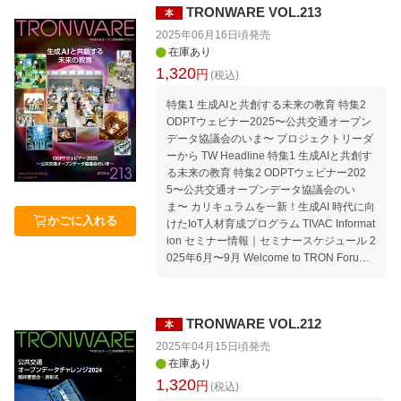
TRONWARE VOL.213
本
ル 2025年8月〜11月 Welcome to TRON Fo
rum ＆ Ubiquitous ID Center Association fo
2025年06月16日頃
発売
r Open Data of Public Transportation Move
在庫あり
ment｜TRONから見たコンピュータ業界の
1,320
円
(税込)
動向 Media｜TRONに関する報道 TIVAC Inf
ormation 編集後記 本誌「記事ucode」の使
特集1 生成AIと共創する未来の教育 特集2
い方／読者アンケートのお願い
ODPTウェビナー2025〜公共交通オープン
データ協議会のいま〜 プロジェクトリーダ
ーから TW Headline 特集1 生成AIと共創す
る未来の教育 特集2 ODPTウェビナー202
5〜公共交通オープンデータ協議会のい
ま〜 カリキュラムを一新！生成AI 時代に向
かごに入れる
けたIoT人材育成プログラム TIVAC Informat
ion セミナー情報｜セミナースケジュール 2
025年6月〜9月 Welcome to TRON Forum
＆ Ubiquitous ID Center Association for Op
en Data of Public Transportation Movemen
t｜TRONから見たコンピュータ業界の動向
TRONWARE VOL.212
本
Media｜TRONに関する報道 編集後記 本誌
「記事ucode」の使い方／読者アンケート
2025年04月15日頃
発売
のお願い
在庫あり
1,320
円
(税込)