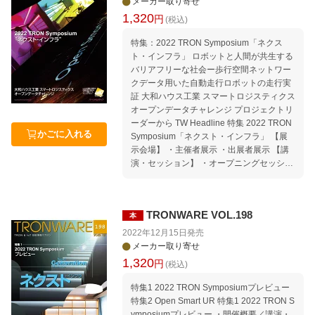
メーカー取り寄せ
ル 2023年4月〜7月 Movement｜TRONか
1,320
円
(税込)
ら見たコンピュータ業界の動向 Media｜TR
ONに関する報道 編集後記特別編 本誌「記
特集：2022 TRON Symposium「ネクス
事ucode」の使い方
ト・インフラ」 ロボットと人間が共生する
バリアフリーな社会ー歩行空間ネットワー
クデータ用いた自動走行ロボットの走行実
証 大和ハウス工業 スマートロジスティクス
オープンデータチャレンジ プロジェクトリ
ーダーから TW Headline 特集 2022 TRON
かごに入れる
Symposium「ネクスト・インフラ」 【展
示会場】 ・主催者展示 ・出展者展示 【講
演・セッション】 ・オープニングセッショ
ン ・基調講演「ネクスト・インフラ Next
Generation Infrastructure」 ・IOWN特別セ
ッション「IOWN Global ForumにおけるIO
TRONWARE VOL.198
本
WN実現に向けたグローバルなパートナー
シップ」 ・DX特別セッション「日本のD
2022年12月15日
発売
X」 ・バリアフリー・ナビプロジェクト（I
メーカー取り寄せ
CTを活用した歩行者移動支援の推進） ・O
1,320
円
(税込)
pen Smart UR ・世界標準IoTエッジノード
RTOS「μT-Kernel 3.0」エコシステム ・イ
特集1 2022 TRON Symposiumプレビュー
ンフィニオン セッション「スマートビルや
特集2 Open Smart UR 特集1 2022 TRON S
スマートホームを支えるソリューション」
ymposiumプレビュー ・開催概要／講演・