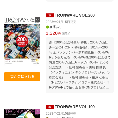
日本旅客鉄道株式会社） ・公共交通オープ
ンデータセンターをフル活用 バス事業者が
進める本気のデジタル改革（Sujiya System
TRONWARE VOL.200
本
s） 特集3 応用広がる！ T-Kernel活用事例
・T-Kernelを使ったリモート実習による組
2023年04月15日
発売
込みシステム技術教育の実施報告（大分大
在庫あり
学） ・μT-Kernel 3.0を搭載した200台の無
1,320
円
(税込)
線制御イルミネーションデバイス 開発記
（Kyopalab 合同会社） 連載：micro:bitでμ
創刊200号記念特集号 特集：200号のあゆ
T-Kernel 3.0を動かそう 第6回 割込みを使
みー次のTRONへ 特別付録：101号〜200
ってみよう 連載：誌上セミナー μT-Kernel
号 全バックナンバー無料閲覧権 TRONWA
3.0でIoTエッジノードを作ろう 第7回 ネッ
RE を振り返る TRONWARE200号によせて
トワークの接続 連載：電子の統合商社 明光
特集 200号のあゆみー次のTRONへ 200号
電子の製品紹介6 センサー、機器と組み合
記念対談 ・坂村 健教授 × 川崎 郁也 氏
わせて、IoT、DX開発できるLPWA搭載モ
（インフィニオン テクノロジーズ ジャパン
デム！“どこでもでむシリーズ” TIVAC Infor
かごに入れる
株式会社） ・坂村 健教授 × 檜原 弘樹氏
mation セミナー情報｜セミナースケジュー
（NECスペーステクノロジー株式会社） T
ル 2023年6月〜9月 Welcome to TRON For
RONWAREで振り返るTRONプロジェクト
um ＆ Ubiquitous ID Center 公共交通オー
のあゆみ 特別付録：VOL.101 〜 VOL.200
プンデータ協議会に入会しよう! Movement
全バックナンバー無料閲覧権について TRO
｜TRON から見たコンピュータ業界の動向
Nプロジェクトを振り返る 1 TRONシン
Media｜TRON に関する報道 編集後記特別
TRONWARE VOL.199
本
ポジウム（TRONSHOW） 2 TRONイネ
編 本誌「記事ucode」の使い方
ーブルウェア 3 BTRON Club TIVAC Infor
2023年02月15日
発売
mation セミナー情報｜セミナースケジュー