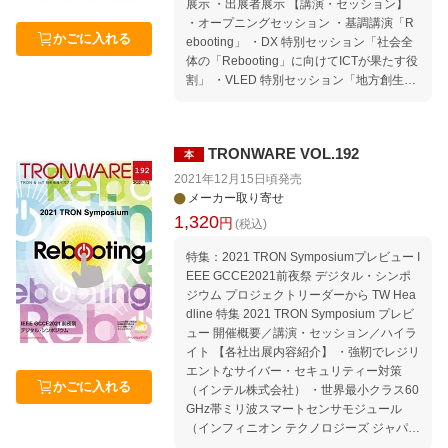
展示 ・出展者展示 【講演・セッション】
バスを目指して〜（西武バス株式会社） ・
・オープニングセッション ・基調講演「R
地方のバスのデジタル化を支援 無償で利用
かごに入れる
ebooting」 ・DX 特別セッション「社会全
できるダイヤ編成支援システム「その筋
体の「Rebooting」に向けてICTが果たす役
屋」（宇野自動車株式会社／Sujiya System
割」 ・VLED 特別セッション「地方創生の
s） 公共交通オープンデータ協議会に入会
Rebooting」 ・Open Smart UR ・INIADの
しよう! TIVAC Information セミナー情報｜
今と、リカレント教育 ・ニューノーマル時
セミナースケジュール 2022年4月〜7月 We
代を支える「三密」回避技術 ・インテル テ
lcome to TRON Forum ＆ Ubiquitous ID Ce
TRONWARE VOL.192
本
クノロジセッション「AI Everywhere〜AIの
nter Movement｜TRONから見たコンピュ
社会実装を加速するインテルの取り組み最
2021年12月15日頃
発売
ータ業界の動向 Media｜TRONに関する報
新情報〜」 ・インフィニオン セッション
メーカー取り寄せ
道 編集後記特別編 本誌「記事ucode」の使
「スマートシティを支えるソリューション
1,320
円
(税込)
い方
最前線」 ・IoTエッジノード向け世界標準R
TOS「μT-Kernel」の新たな展開〜ヘテロジ
特集：2021 TRON Symposiumプレビュー I
ニアスマルチコアプロセッサへの対応〜 ・
EEE GCCE2021前夜祭 デジタル・シンポ
テクノロジセッション「場所・位置情報を
ジウム プロジェクトリーダーから TW Hea
活用した技術と最新応用事例」 ・パスコ セ
dline 特集 2021 TRON Symposium プレビ
ッション「地理空間情報技術によるDXの実
ュー 開催概要／講演・セッション／ハイラ
現」 ・NEC テクノロジセッション「社会
イト 【各社出展内容紹介】 ・強靭でレジリ
基盤の宇宙セクタを支えるTRON」 ・環境
エントなサイバー・セキュリティー対策
課題、エネルギーリソースの最適化ーオー
かごに入れる
（インテル株式会社） ・世界最小クラス60
プンIoT、データ連携はどう活用されるのか
GHz帯ミリ波スマートセンサモジュール
・東芝デバイスソリューション テクノロジ
（インフィニオン テクノロジーズ ジャパン
セッション「ニューノーマル時代の半導体
株式会社） ・スマートシティ／スーパーシ