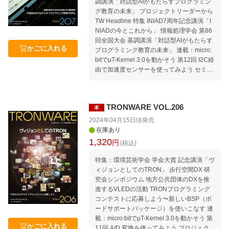
調講演「対話型AIがもたらすプログラミン
nt｜TRONから見たコンピュータ業界の動
グ教育の未来」 プロジェクトリーダーから
向 Media｜TRONに関する報道 TIVAC Infor
TW Headline 特集 INIAD7周年記念講演「I
mation 編集後記 本誌「記事ucode」の使い
NIADの今とこれから」 情報処理学会 第86
方
回全国大会 基調講演「対話型AIがもたらす
かごに入れる
プログラミング教育の未来」 連載：micro:
bitでμT-Kernel 3.0を動かそう 第12回 I2C経
由で加速度センサーを使ってみよう セミナ
ー情報｜セミナースケジュール 2024年6
月〜10月 Welcome to TRON Forum ＆ Ubi
quitous ID Center 公共交通オープンデータ
TRONWARE VOL.206
本
協議会に入会しよう! Movement｜TRONか
ら見たコンピュータ業界の動向 Media｜TR
2024年04月15日頃
発売
ONに関する報道 TIVAC Information 編集後
在庫あり
記 本誌「記事ucode」の使い方
1,320
円
(税込)
特集：環境芸術学会 学会大賞 記念講演「ヴ
ィジョンとしてのTRON」 歩行空間DX 研
究会シンポジウム 地方公共団体のDXを推
進するVLEDの活動 TRONプログラミング
コンテストに応募しよう〜新しいBSP（ボ
ードサポートパッケージ）を使いこなす 連
載：micro:bitでμT-Kernel 3.0を動かそう 第
かごに入れる
11回 A/D 変換を使ってみよう プロジェク