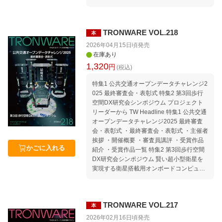
ansportation Movement｜TRONから見たコ
Transportation Movement｜TRONから見た
ンピュータ業界の動向 Media｜TRONに関
コンピュータ業界の動向 Media｜TRONに
する報道 TIVAC Information 編集後記 本誌
関する報道 TIVAC Information 編集後記 本
「記事ucode」の使い方／読者アンケート
TRONWARE VOL.218
本
誌「記事ucode」の使い方／読者アンケー
のお願い
トのお願い
2026年04月15日頃
発売
在庫あり
1,320
円
(税込)
特集1 公共交通オープンデータチャレンジ2
025 最終審査会・表彰式 特集2 第3回歩行
空間DX研究会シンポジウム プロジェクト
リーダーから TW Headline 特集1 公共交通
オープンデータチャレンジ2025 最終審査
会・表彰式 ・最終審査会・表彰式 ・主催者
挨拶 ・開催概要 ・審査員講評 ・受賞作品
かごに入れる
紹介 ・受賞作品一覧 特集2 第3回歩行空間
DX研究会シンポジウム 賢い超小型衛星を
実現する衛星搭載用オンボードコンピュー
タ「AI-OBC」 TIVAC Information セミナー
情報｜セミナースケジュール 2026年4月〜
7月 Welcome to TRON Forum ＆ Ubiquitou
TRONWARE VOL.217
本
s ID Center Association for Open Data of P
ublic Transportation Movement｜TRONか
2026年02月16日頃
発売