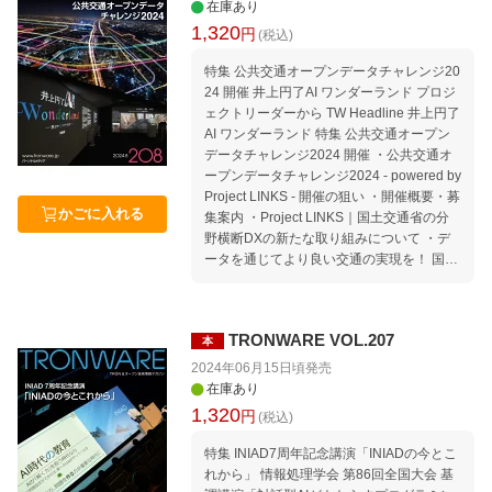
025年1月 Welcome to TRON Forum ＆ Ubi
在庫あり
ONから見たコンピュータ業界の動向 Medi
quitous ID Center 公共交通オープンデータ
1,320
円
(税込)
a｜TRONに関する報道 編集後記 本誌「記
協議会に入会しよう! Movement｜TRONか
事ucode」の使い方
ら見たコンピュータ業界の動向 Media｜TR
特集 公共交通オープンデータチャレンジ20
ONに関する報道 編集後記 本誌「記事ucod
24 開催 井上円了AI ワンダーランド プロジ
e」の使い方
ェクトリーダーから TW Headline 井上円了
AI ワンダーランド 特集 公共交通オープン
データチャレンジ2024 開催 ・公共交通オ
ープンデータチャレンジ2024 - powered by
Project LINKS - 開催の狙い ・開催概要・募
かごに入れる
集案内 ・Project LINKS｜国土交通省の分
野横断DXの新たな取り組みについて ・デ
ータを通じてより良い交通の実現を！ 国際
的NPO MobilityDataの活動紹介 カリキュラ
ムを大幅改定！ IoT×AI時代に向けた人材教
育「Open IoT教育プログラム」 TRONプロ
TRONWARE VOL.207
本
グラミングコンテスト μT-Kernel 3.0最新情
報とマイコンメーカーによるウェビナー紹
2024年06月15日頃
発売
介 連載：micro:bitでμT-Kernel 3.0を動かそ
在庫あり
う 第13回 2台のmicro:bitをシリアル通信で
1,320
円
(税込)
接続 セミナー情報｜セミナースケジュール
2024年8月〜2025年1月 Welcome to TRON
特集 INIAD7周年記念講演「INIADの今とこ
Forum ＆ Ubiquitous ID Center 公共交通オ
れから」 情報処理学会 第86回全国大会 基
ープンデータ協議会に入会しよう! Moveme