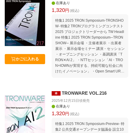
ら見たコンピュータ業界の動向 Media｜TR
在庫あり
ONに関する報道 編集後記 本誌「記事ucod
1,320
円
(税込)
e」の使い方／読者アンケートのお願い
特集1 2025 TRON Symposium-TRONSHO
W- 特集2 TRONプログラミングコンテスト
2025 プロジェクトリーダーから TW Headl
ine 特集1 2025 TRON Symposium─TRON
SHOW─ 展示会場 ・主催者展示 ・出展者
展示 ・展示会場セミナー 講演・セッション
・オープニングセッション ・基調講演「T
かごに入れる
RON✕AI 2」 ・NTTセッション「AI・TRO
N×IOWNが実現する、持続可能な社会に向
けたイノベーション」 ・Open Smart URセ
ッション「2030年の電脳集合住宅」 ・組
込みシステム特化型AIアシスタント ・公共
交通オープンデータセッション「AIとオー
TRONWARE VOL.216
本
プンが創る、地理空間情報と公共交通の未
来」 ・ほこナビ〜自治体との連携と歩行空
2025年12月15日頃
発売
間ネットワークデータの活用〜 ・ファース
在庫あり
トペンギン精神の継承：AI時代を切り拓く
1,320
円
(税込)
イノベーションと人材育成の戦略 ・Excell
ent Paper Session（論文セッション） ・T
特集1 2025 TRON Symposium-Preview- 特
RONイネーブルウェアシンポジウム TEPS
集2 公共交通オープンデータ協議会 設立10