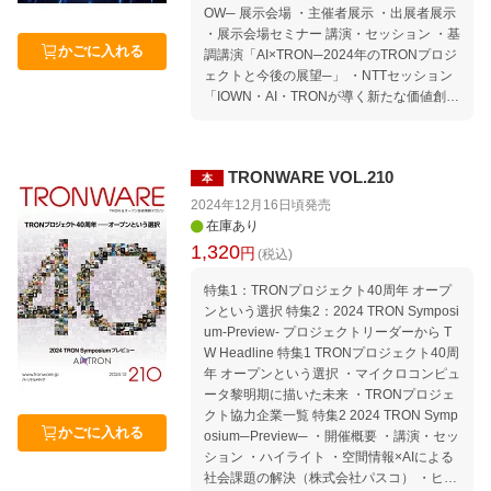
第2回 歩行空間DX研究会シンポジウム TIV
OW─ 展示会場 ・主催者展示 ・出展者展示
AC Information セミナー情報｜セミナース
・展示会場セミナー 講演・セッション ・基
ケジュール 2025年4月〜7月 Welcome to T
かごに入れる
調講演「AI×TRON─2024年のTRONプロジ
RON Forum ＆ Ubiquitous ID Center Assoc
ェクトと今後の展望─」 ・NTTセッション
iation for Open Data of Public Transportatio
「IOWN・AI・TRONが導く新たな価値創
n Movement｜TRONから見たコンピュータ
造、そして持続可能なスマートな社会へ」
業界の動向 Media｜TRON に関する報道 編
・Open Smart URセッション「2030年の電
集後記 本誌「記事ucode」の使い方／読者
脳集合住宅──API時代の新しい暮らし方」
アンケートのお願い
TRONWARE VOL.210
本
・デジタルガレージセッション「インバウ
ンドDXに向けて」 ・デジタル地方創生の
2024年12月16日頃
発売
ためのDXプラットフォーム ・INIADセッシ
在庫あり
ョン「地域DXに向けて──INIADが描く情
1,320
円
(税込)
報連携の未来」 ・公共交通オープンデータ
セッション「公共交通オープンデータによ
特集1：TRONプロジェクト40周年 オープ
るオープン・イノベーション」 ・IEEE CT
ンという選択 特集2：2024 TRON Symposi
Soc Technical Paper Presentation Session
um-Preview- プロジェクトリーダーから T
・TRONイネーブルウェアシンポジウム TE
W Headline 特集1 TRONプロジェクト40周
PS 37th「最新技術で実現する災害時の情
年 オープンという選択 ・マイクロコンピュ
報バリアフリー」 国際会議IEEE ICCE 202
ータ黎明期に描いた未来 ・TRONプロジェ
5にてTRONプロジェクトを紹介 特集2 IEE
クト協力企業一覧 特集2 2024 TRON Symp
Eマイルストーン TRON電脳住宅 ・IEEEマ
かごに入れる
osium─Preview─ ・開催概要 ・講演・セッ
イルストーン記念式典 ・IEEEマイルストー
ション ・ハイライト ・空間情報×AIによる
ン受賞記念 特集3 TRONプログラミングコ
社会課題の解決（株式会社パスコ） ・ヒト