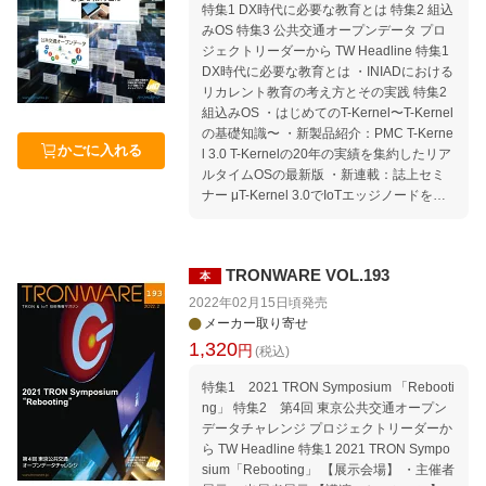
連携 TIVAC Information セミナー情報｜セ
特集1 DX時代に必要な教育とは 特集2 組込
交通オープンデータ協議会に入会しよう! M
ミナースケジュール 2022年6月〜9月 Welc
みOS 特集3 公共交通オープンデータ プロ
ovement｜TRONから見たコンピュータ業
ome to TRON Forum ＆ Ubiquitous ID Cent
ジェクトリーダーから TW Headline 特集1
界の動向 Media｜TRONに関する報道 編集
er 公共交通オープンデータ協議会に入会し
DX時代に必要な教育とは ・INIADにおける
後記特別編 本誌「記事ucode」の使い方
よう! Movement｜TRONから見たコンピュ
リカレント教育の考え方とその実践 特集2
ータ業界の動向 Media｜TRONに関する報
組込みOS ・はじめてのT-Kernel〜T-Kernel
道 編集後記特別編 本誌「記事ucode」の使
の基礎知識〜 ・新製品紹介：PMC T-Kerne
い方
かごに入れる
l 3.0 T-Kernelの20年の実績を集約したリア
ルタイムOSの最新版 ・新連載：誌上セミ
ナー μT-Kernel 3.0でIoTエッジノードを作
ろう 第1回 μT-Kernel 3.0とIoTエッジノー
ド ・新連載：電子の統合商社 明光電子の製
品紹介1 IoTエッジノードのAFE開発支援お
TRONWARE VOL.193
本
よび付加価値・サービスを提供 特集3 公共
交通オープンデータ ・公共交通オープンデ
2022年02月15日頃
発売
ータ協議会の活動の近況〜日本の公共交通
メーカー取り寄せ
データの連携プラットフォームの実現に向
1,320
円
(税込)
けて〜 ・バスターミナル用総合案内板にお
ける公共交通オープンデータ活用事例（富
特集1 2021 TRON Symposium 「Rebooti
士フイルムイメージングシステムズ株式会
ng」 特集2 第4回 東京公共交通オープン
社） ・ジョルダン「乗換案内」における、
データチャレンジ プロジェクトリーダーか
公共交通オープンデータの活用について
ら TW Headline 特集1 2021 TRON Sympo
（ジョルダン株式会社） ・バス運行情報を
sium「Rebooting」 【展示会場】 ・主催者
オープンデータで発信〜より利用しやすい