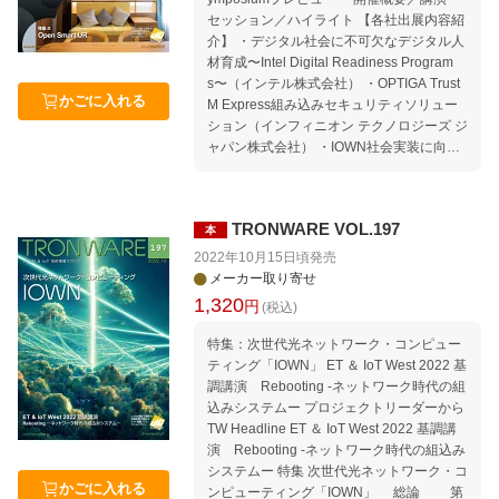
・インテル テクノロジセッション「AIの社
セッション／ハイライト 【各社出展内容紹
会実装を促すインテルの取り組みのご紹介
介】 ・デジタル社会に不可欠なデジタル人
〜最新CPU／GPUによるサステナブル・コ
材育成〜Intel Digital Readiness Program
ンピューティングの夜明け〜」 ・IOWNテ
s〜（インテル株式会社） ・OPTIGA Trust
クニカルセッション「IOWNで実現するサ
かごに入れる
M Express組み込みセキュリティソリュー
ステナブルな社会」 ・DX時代へ向けたINI
ション（インフィニオン テクノロジーズ ジ
ADのリスキリング・プログラム ・新たな
ャパン株式会社） ・IOWN社会実装に向け
モビリティに向けた公共交通オープンデー
たNECの取り組み（NEC） ・光関連技術
タ ・エネルギーリソースの活用戦略ーオー
を活用した未来のICT基盤「IOWN」（日本
プンIoT、データ連携とエネルギープラット
電信電話株式会社（NTT）） ・次の10年に
フォームの社会実装ー ・IEEE CTSoc Tech
TRONWARE VOL.197
本
向けたT-Kernelソリューション（パーソナ
nical Paper Presentation Session ・TRON
ルメディア株式会社） ・ニューノーマル時
2022年10月15日頃
発売
イネーブルウェアシンポジウム TEPS 35th
代のデジタルトランスフォーメーション
メーカー取り寄せ
ロボット技術×次世代光ネットワークで障
（株式会社パスコ） ・産業分野・社会イン
1,320
円
(税込)
碍者を支援する ロボットと人間が共生する
フラ向けIoTエッジノードデモシステムの開
バリアフリーな社会ー歩行空間ネットワー
発（明光電子株式会社） ・地方創生デジタ
特集：次世代光ネットワーク・コンピュー
クデータ用いた自動走行ロボットの走行実
ルプラットフォーム「ココシル」（ユーシ
ティング「IOWN」 ET ＆ IoT West 2022 基
証 大和ハウス工業 スマートロジスティクス
ーテクノロジ株式会社） ・IoT研究のリー
調講演 Rebooting -ネットワーク時代の組
オープンデータチャレンジ 連載：micro:bit
ディングカンパニー（YRPユビキタス・ネ
込みシステムー プロジェクトリーダーから
でμT-Kernel 3.0を動かそう 第5回 ボタンス
ットワーキング研究所） 特集2 Open Smart
TW Headline ET ＆ IoT West 2022 基調講
イッチ入力 連載：誌上セミナー μT-Kernel
UR ・令和4年度UR ひと・まち・くらしシ
演 Rebooting -ネットワーク時代の組込み
3.0でIoTエッジノードを作ろう 第6回 セン
ンポジウム 基調講演：未来を志向するーO
システムー 特集 次世代光ネットワーク・コ
サーノードの設計 連載：電子の統合商社 明
pen Smart UR ・「Open Smart UR」生活
かごに入れる
ンピューティング「IOWN」 総論 第