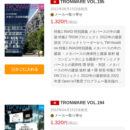
見たコンピュータ業界の動向 Media｜TRO
TRONWARE VOL.195
本
dline 坂村教授がIEEE Masaru Ibuka Consu
Nに関する報道 編集後記特別編 本誌「記事
mer Technology Awardを受賞 特集 2022年
2022年06月15日頃
発売
ucode」の使い方
公共交通オープンデータの最新状況〜公共
メーカー取り寄せ
交通オープンデータ協議会 2022年度総
1,320
円
(税込)
会〜 パーソナルデータを便利で安全に活用
するーーAIoTSが実現するPDSの技術 INIA
特集1 INIAD 特別講義 メタバースの中の建
D特別講義 コンピュテーショナルデザイン
築 特集2 TRONプロジェクト 2022年の最新
建築設計におけるデジタルテクノロジーの
状況 プロジェクトリーダーから TW Headli
これまでとこれから INIAD特別講義 建築プ
ne 特集1 INIAD特別講義 メタバースの中の
ロセスのデジタル化 鹿島スマート生産ビジ
建築 ・メタバースの身体性と建築 坂村 健
ョンと実現への取り組み 国土交通省バリア
・コンピュータによる建築デザインとメタ
フリー・ナビプロジェクトにおける自動走
バースとの親和性 隈 研吾 ・対談：メタバ
行ロボット実証の取り組み 連載：micro:bit
かごに入れる
ースの中の建築 坂村 健 × 隈 研吾 特集2 TR
でμT-Kernel 3.0を動かそう 第2回 開発ツー
ONプロジェクト 2022年の最新状況 2022
ルの準備とμT-Kernel 3.0のコンパイル 連
年度 Open IoT教育プログラム〜最先端のIo
載：誌上セミナー μT-Kernel 3.0でIoTエッ
T技術を身につけたい社会人のためのリカ
ジノードを作ろう 第3回 マルチタスク・プ
レント教育〜 新連載：micro:bitでμT-Kernel
ログラムを動かそう 連載：電子の統合商社
3.0を動かそう 第1回 micro:bitの概要 連
明光電子の製品紹介3 準天頂衛星システム
TRONWARE VOL.194
本
載：誌上セミナー μT-Kernel 3.0でIoTエッ
による誤差数センチ以内の測位精度を実
ジノードを作ろう 第2回 開発環境とμT-Ker
2022年04月15日頃
発売
現！多周波マルチGNSS測位モジュール TIV
nel 3.0の実行 連載：電子の統合商社 明光
メーカー取り寄せ
AC Information セミナー情報｜セミナース
電子の製品紹介2 明光電子が提供するIoTエ
1,320
円
(税込)
ケジュール 2022年8月〜11月 Welcome to
ッジノード開発：ビジネスパートナーとの
TRON Forum ＆ Ubiquitous ID Center 公共