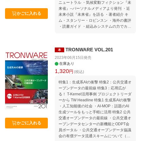
ニュートラル ・気候変動フィクション『未
来省』--パーソナルメディアより発刊 ・近
かごに入れる
未来小説『未来省』を語る ・著者紹介 キ
ム・スタンリー・ロビンスン ・海外の書評
・読書ガイド ・組込みシステムの力でカー
ボンニュートラルを実現する 連載：micro:
bitでμT-Kernel 3.0を動かそう 第7回 LEDの
ダイナミック点灯 連載：誌上セミナー μT-
TRONWARE VOL.201
本
Kernel 3.0でIoTエッジノードを作ろう 第8
回 センサーノードの完成 セミナー情報｜セ
2023年06月15日
発売
ミナースケジュール 2023年8月〜11月 Wel
在庫あり
come to TRON Forum ＆ Ubiquitous ID Ce
1,320
円
(税込)
nter 公共交通オープンデータ協議会に入会
しよう! Movement｜TRONから見たコンピ
特集1：生成系AIの衝撃 特集2：公共交通オ
ュータ業界の動向 Media｜TRONに関する
ープンデータの最前線 特集3：応用広が
報道 TIVAC Information 編集後記 本誌「記
る！ T-Kernel活用事例 プロジェクトリーダ
事ucode」の使い方
ーから TW Headline 特集1 生成系AIの衝撃
・人工知能後の社会 ・AI-MOP：話題のAI
生成ツールをもっと手軽に活用 特集2 公共
交通オープンデータの最前線 ・公共交通オ
かごに入れる
ープンデータセンターの新機能とODPT会
員ポータル ・公共交通オープンデータ協議
会の有償データ流通スキームについて（東