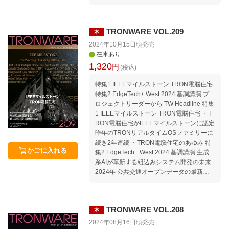
ンテスト ・表彰式 ・開催概要・審査員講
が心身共にQOLの高い状態を維持しながら
評・受賞作品紹介 ・開催決定！TRONプロ
健康寿命を延伸するWell-Being への取り組
グラミングコンテスト2025-TRON×AI AIの
み（日本電気株式会社） ・スマートな社会
活用ー TIVAC Information セミナー情報｜
TRONWARE VOL.209
本
に向けてIOWN、tsuzumiが実現する新たな
セミナースケジュール 2025年2月〜5月 We
価値創造（日本電信電話株式会社） ・パー
2024年10月15日頃
発売
lcome to TRON Forum ＆ Ubiquitous ID Ce
ソナルメディアのTRON製品と今後の展開
在庫あり
nter Association for Open Data of Public Tr
（パーソナルメディア株式会社） ・μT-Ker
1,320
円
(税込)
ansportation Movement｜TRONから見たコ
nel 3.0を実装 ルネサスRA4M1（Cortex-M
ンピュータ業界の動向 Media｜TRONに関
4）によるエナジーハーベストPoCの開発
特集1 IEEEマイルストーン TRON電脳住宅
する報道 編集後記 本誌「記事ucode」の使
（明光電子株式会社） ・救急医療情報共有
特集2 EdgeTech+ West 2024 基調講演 プ
い方
プラットフォーム：救急医療のDX化を目指
ロジェクトリーダーから TW Headline 特集
すオープンかつアドホック運用可能なプラ
1 IEEEマイルストーン TRON電脳住宅 ・T
ットフォーム（YRPユビキタス・ネットワ
RON電脳住宅がIEEEマイルストーンに認定
ーキング研究所） ・UCTスマートビルシス
昨年のTRONリアルタイムOSファミリーに
テム UCTECo-B［ユーシーテコーB］・UC
続き2年連続 ・TRON電脳住宅のあゆみ 特
Tスマート住宅システム UCTECo-S［ユー
かごに入れる
集2 EdgeTech+ West 2024 基調講演 生成
シーテコーS］（ユーシーテクノロジ株式
系AIが革新する組込みシステム開発の未来
会社） ・「ココシル」〜地方創生デジタル
2024年 公共交通オープンデータの最新状
プラットフォーム〜（ユーシーテクノロジ
況〜公共交通オープンデータ協議会 2024
株式会社） TIVAC Information セミナー情
年度総会〜 連載：micro:bitでμT-Kernel 3.0
報｜セミナースケジュール 2024年12月〜2
を動かそう 第14回 2台のmicro:bitのPWMで
025年3月 Welcome to TRON Forum ＆ Ubi
TRONWARE VOL.208
本
合奏しよう TIVAC Information セミナー情
quitous ID Center Association for Open Dat
報｜セミナースケジュール 2024年10月〜2
2024年08月16日頃
発売
a of Public Transportation Movement｜TR