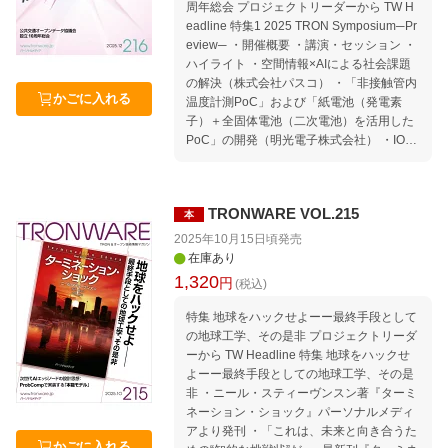
38th「聴覚障碍者のスポーツアクセシビリ
周年総会 プロジェクトリーダーから TW H
ティー音を視て、言葉を読んでスポーツを
eadline 特集1 2025 TRON Symposium─Pr
楽しむ」 特集2 TRONプログラミングコン
eview─ ・開催概要 ・講演・セッション ・
テスト2025 ・表彰式 ・開催概要・審査員
ハイライト ・空間情報×AIによる社会課題
講評・受賞作品紹介 ・TRONプログラミン
の解決（株式会社パスコ） ・「非接触管内
グコンテスト2026 開催概要 TIVAC Informa
かごに入れる
温度計測PoC」および「紙電池（発電素
tion セミナー情報｜セミナースケジュール
子）＋全固体電池（二次電池）を活用した
2026年2月〜5月 Welcome to TRON Forum
PoC」の開発（明光電子株式会社） ・IOW
＆ Ubiquitous ID Center Association for Op
N・AI・量子が実現するサステナブルな社
en Data of Public Transportation Movemen
会（NTT株式会社） ・AIとの連携で発展す
t｜TRONから見たコンピュータ業界の動向
るパーソナルメディアのTRON関連製品
Media｜TRONに関する報道 編集後記 本誌
TRONWARE VOL.215
本
（パーソナルメディア株式会社） ・AIエー
「記事ucode」の使い方
ジェントが快適性を上げ、かつ管理コスト
2025年10月15日頃
発売
を下げるUCTスマートビル／スマート住宅
在庫あり
システム [UCTECo-B/UCTECo-S]（ユーシ
1,320
円
(税込)
ーテクノロジ株式会社） ・「ココシル」〜
地方創生デジタルプラットフォーム〜（ユ
特集 地球をハックせよーー最終手段として
ーシーテクノロジ株式会社） ・救急医療情
の地球工学、その是非 プロジェクトリーダ
報共有プラットフォーム：救急医療のDX化
ーから TW Headline 特集 地球をハックせ
をめざすオープンかつアドホック運用可能
よーー最終手段としての地球工学、その是
なプラットフォーム（YRPユビキタス・ネ
非 ・ニール・スティーヴンスン著『ターミ
ットワーキング研究所） 特集2 公共交通オ
ネーション・ショック』パーソナルメディ
ープンデータ協議会 設立10周年総会 井上
アより発刊 ・「これは、未来と向き合うた
円了×AI×四聖討論@京都 TIVAC Information
かごに入れる