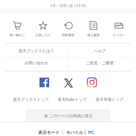
orum ＆ Ubiquitous ID Center 公共交通オ
報道 編集後記特別編 本誌「記事ucode」の
1
件～
30
件 (全
213
件)
ープンデータ協議会に入会しよう! Moveme
使い方
nt｜TRONから見たコンピュータ業界の動
向 Media｜TRONに関する報道 編集後記特
別編 本誌「記事ucode」の使い方
買い物かご
お気に入り
閲覧履歴
購入履歴
クーポン
楽天ブックスとは？
ヘルプ
お問い合わせ
ご意見・ご要望
楽天ブックストップ
楽天Koboトップ
楽天市場トップ
このページの先頭に戻る
表示モード
モバイル
PC