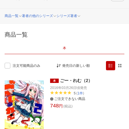
商品一覧
著者の他のシリーズ
シリーズ著者
商品一覧
本
発売日の新しい順
注文可能商品のみ
ごー・れむ（2）
本
2016年03月26日頃
発売
5
(
1
件
)
ご注文できない商品
748
円
(税込)