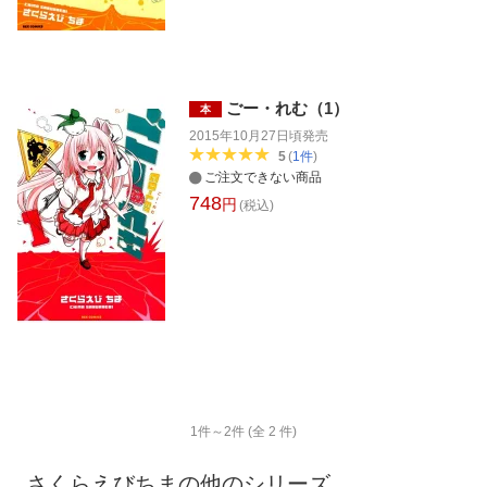
ごー・れむ（1）
本
2015年10月27日頃
発売
5
(
1
件
)
ご注文できない商品
748
円
(税込)
1
件～
2
件 (全
2
件)
さくらえびちま
の他のシリーズ